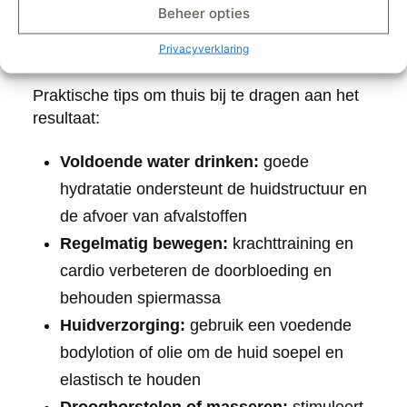
Hydratatie, beweging en huidverzorging spelen
Beheer opties
een directe rol in hoe lang het effect zichtbaar
Privacyverklaring
blijft.
Praktische tips om thuis bij te dragen aan het
resultaat:
Voldoende water drinken:
goede
hydratatie ondersteunt de huidstructuur en
de afvoer van afvalstoffen
Regelmatig bewegen:
krachttraining en
cardio verbeteren de doorbloeding en
behouden spiermassa
Huidverzorging:
gebruik een voedende
bodylotion of olie om de huid soepel en
elastisch te houden
Droogborstelen of masseren:
stimuleert