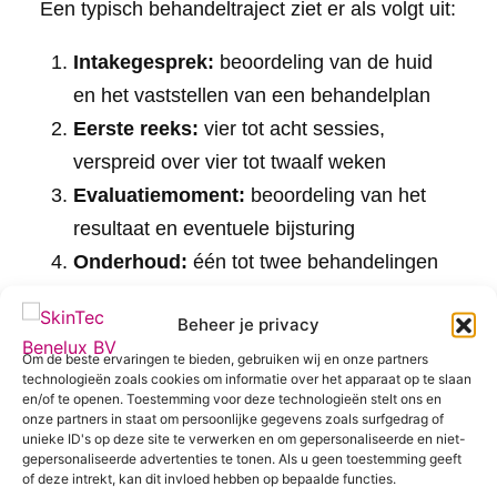
Een typisch behandeltraject ziet er als volgt uit:
Intakegesprek:
beoordeling van de huid
en het vaststellen van een behandelplan
Eerste reeks:
vier tot acht sessies,
verspreid over vier tot twaalf weken
Evaluatiemoment:
beoordeling van het
resultaat en eventuele bijsturing
Onderhoud:
één tot twee behandelingen
per jaar om het resultaat te behouden
Beheer je privacy
Geduld is hierbij belangrijk. Collageen heeft tijd
Om de beste ervaringen te bieden, gebruiken wij en onze partners
nodig om zich op te bouwen, dus het
technologieën zoals cookies om informatie over het apparaat op te slaan
en/of te openen. Toestemming voor deze technologieën stelt ons en
eindresultaat is vaak pas zichtbaar enkele
onze partners in staat om persoonlijke gegevens zoals surfgedrag of
weken na de laatste sessie. Consistentie in het
unieke ID's op deze site te verwerken en om gepersonaliseerde en niet-
behandeltraject maakt een groot verschil voor
gepersonaliseerde advertenties te tonen. Als u geen toestemming geeft
of deze intrekt, kan dit invloed hebben op bepaalde functies.
het uiteindelijke effect.