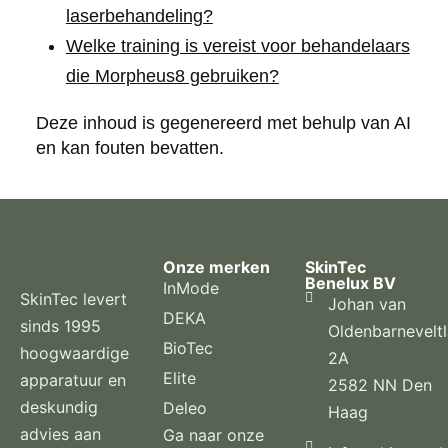
laserbehandeling?
Welke training is vereist voor behandelaars
die Morpheus8 gebruiken?
Deze inhoud is gegenereerd met behulp van AI
en kan fouten bevatten.
Onze merken
SkinTec
Benelux BV
InMode
SkinTec levert
Johan van
DEKA
sinds 1995
Oldenbarnevelt
BioTec
hoogwaardige
2A
Elite
apparatuur en
2582 NN Den
deskundig
Deleo
Haag
advies aan
Ga naar onze