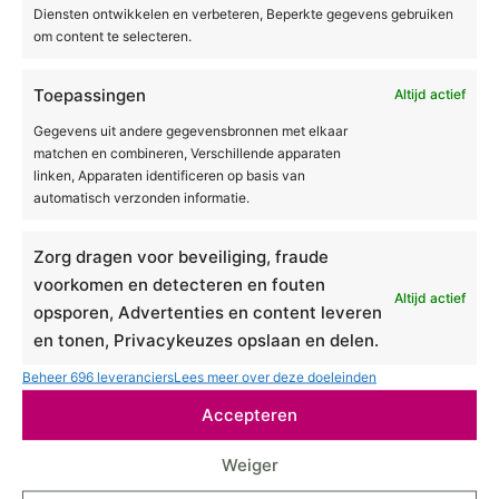
Diensten ontwikkelen en verbeteren, Beperkte gegevens gebruiken
worden. Een ervaren behandelaar past de
om content te selecteren.
intensiteit aan op jouw huidtype en conditie.
Contra-indicaties die extra aandacht verdienen
Toepassingen
Altijd actief
op latere leeftijd zijn onder andere bepaalde
Gegevens uit andere gegevensbronnen met elkaar
huidaandoeningen, het gebruik van
matchen en combineren, Verschillende apparaten
linken, Apparaten identificeren op basis van
bloedverdunners of actieve ontstekingen in het
automatisch verzonden informatie.
behandelgebied. Een gedegen intakegesprek
bij een gecertificeerde kliniek sluit risico’s
Zorg dragen voor beveiliging, fraude
grotendeels uit en zorgt dat de behandeling
voorkomen en detecteren en fouten
veilig verloopt.
Altijd actief
opsporen, Advertenties en content leveren
Wat kun je zelf doen om het
en tonen, Privacykeuzes opslaan en delen.
resultaat te verlengen?
Beheer 696 leveranciers
Lees meer over deze doeleinden
Accepteren
Je kunt het resultaat van een
cellulitebehandeling significant verlengen door
Weiger
een aantal leefstijlgewoonten aan te houden.