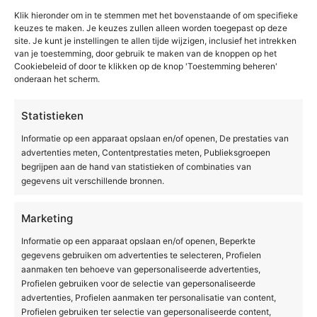
Klik hieronder om in te stemmen met het bovenstaande of om specifieke
Is een cellulitebehandeling
keuzes te maken. Je keuzes zullen alleen worden toegepast op deze
site. Je kunt je instellingen te allen tijde wijzigen, inclusief het intrekken
pijnlijk of risicovol op
van je toestemming, door gebruik te maken van de knoppen op het
Cookiebeleid of door te klikken op de knop 'Toestemming beheren'
oudere leeftijd?
onderaan het scherm.
De meeste professionele
Statistieken
cellulitebehandelingen zijn niet pijnlijk en zijn
ook op oudere leeftijd veilig. Moderne
Informatie op een apparaat opslaan en/of openen, De prestaties van
advertenties meten, Contentprestaties meten, Publieksgroepen
apparatuur is ontworpen om effectief te werken
begrijpen aan de hand van statistieken of combinaties van
met minimale belasting voor de huid.
gegevens uit verschillende bronnen.
Bijwerkingen zijn doorgaans mild en tijdelijk,
zoals een lichte roodheid of een warmtegevoel
Marketing
na de behandeling.
Informatie op een apparaat opslaan en/of openen, Beperkte
gegevens gebruiken om advertenties te selecteren, Profielen
Bij oudere huid geldt wel dat een goede intake
aanmaken ten behoeve van gepersonaliseerde advertenties,
extra belangrijk is. De huid is gevoeliger en
Profielen gebruiken voor de selectie van gepersonaliseerde
dunner, waardoor de instellingen van de
advertenties, Profielen aanmaken ter personalisatie van content,
apparatuur zorgvuldig afgestemd moeten
Profielen gebruiken ter selectie van gepersonaliseerde content,