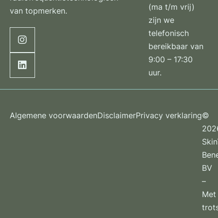
(ma t/m vrij)
van topmerken.
zijn we
telefonisch
bereikbaar van
9:00 – 17:30
uur.
Algemene voorwaarden
Disclaimer
Privacy verklaring
©
202
Ski
Ben
BV
–
Met
trot