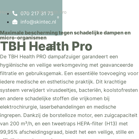
Home
--->
TBH Health Pro
070 217 31 73
0
info@skintec.nl
Maximale bescherming tegen schadelijke dampen en
micro-organismen
TBH Health Pro
De TBH Health PRO dampafzuiger garandeert een
hygiënische en veilige werkomgeving met geavanceerde
filtratie en gebruiksgemak. Een essentiële toevoeging voor
iedere medische en esthetische praktijk. Dit krachtige
systeem verwijdert virusdeeltjes, bacteriën, koolstofresten
en andere schadelijke stoffen die vrijkomen bij
elektrochirurgie, laserbehandelingen en medische
ingrepen. Dankzij de borstelloze motor, een zuigcapaciteit
van 200 m³/h, en een tweetraps HEPA-filter (H13) met
99,95% afscheidingsgraad, biedt het een veilige, stille en