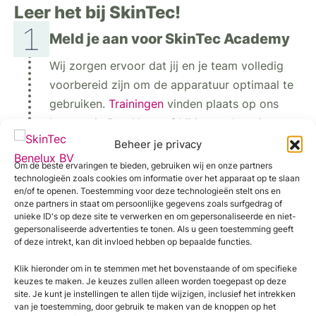
Leer het bij SkinTec!
Meld je aan voor SkinTec Academy
Wij zorgen ervoor dat jij en je team volledig
voorbereid zijn om de apparatuur optimaal te
gebruiken.
Trainingen
vinden plaats op ons
kantoor in Den Haag of bij jou op locatie.
Beheer je privacy
Kom langs in ons kenniscentrum
Om de beste ervaringen te bieden, gebruiken wij en onze partners
SkinTec organiseert regelmatig
technologieën zoals cookies om informatie over het apparaat op te slaan
en/of te openen. Toestemming voor deze technologieën stelt ons en
introductiedagen voor onze apparatuur.
onze partners in staat om persoonlijke gegevens zoals surfgedrag of
Tijdens deze dagen krijg je uitleg over de
unieke ID's op deze site te verwerken en om gepersonaliseerde en niet-
gepersonaliseerde advertenties te tonen. Als u geen toestemming geeft
technologie, het gebruik van de apparatuur en
of deze intrekt, kan dit invloed hebben op bepaalde functies.
de beste combinaties met cosmetica.
Klik hieronder om in te stemmen met het bovenstaande of om specifieke
Aan de slag met onze apparatuur
keuzes te maken. Je keuzes zullen alleen worden toegepast op deze
site. Je kunt je instellingen te allen tijde wijzigen, inclusief het intrekken
Om effectieve en veilige behandelingen uit te
van je toestemming, door gebruik te maken van de knoppen op het