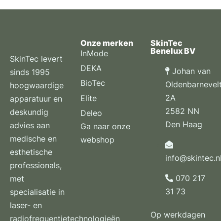
Onze merken
SkinTec
Benelux BV
InMode
SkinTec levert
DEKA
Johan van
sinds 1995
BioTec
Oldenbarnevel
hoogwaardige
2A
Elite
apparatuur en
2582 NN
deskundig
Deleo
Den Haag
advies aan
Ga naar onze
medische en
webshop
esthetische
info@skintec.n
professionals,
070 217
met
31 73
specialisatie in
laser- en
Op werkdagen
radiofrequentietechnologieën