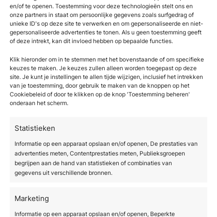
huidverbetering door geavanceerde technologie en
en/of te openen. Toestemming voor deze technologieën stelt ons en
onze partners in staat om persoonlijke gegevens zoals surfgedrag of
wordt afgestemd op de huidconditie van de cliënt.
unieke ID's op deze site te verwerken en om gepersonaliseerde en niet-
Hoeveel behandelingen nodig zijn, hangt af van de
gepersonaliseerde advertenties te tonen. Als u geen toestemming geeft
of deze intrekt, kan dit invloed hebben op bepaalde functies.
conditie van de huid en het gewenste resultaat; vaak
wordt een kuur van meerdere sessies aanbevolen
Klik hieronder om in te stemmen met het bovenstaande of om specifieke
voor optimaal effect.
keuzes te maken. Je keuzes zullen alleen worden toegepast op deze
site. Je kunt je instellingen te allen tijde wijzigen, inclusief het intrekken
van je toestemming, door gebruik te maken van de knoppen op het
Wilt u weten wat voor u mogelijk is? Vraag gerust
Cookiebeleid of door te klikken op de knop 'Toestemming beheren'
onderaan het scherm.
een vrijblijvend consult aan om samen het beste voor
u kliniek te bespreken.
DEKA: behandeling van
Statistieken
diepere huidlagen
Informatie op een apparaat opslaan en/of openen, De prestaties van
advertenties meten, Contentprestaties meten, Publieksgroepen
De DEKA SmartXide Punto en Tetra Pro CO₂-lasers
begrijpen aan de hand van statistieken of combinaties van
behandelen niet alleen het huidoppervlak, maar
gegevens uit verschillende bronnen.
stimuleren ook collageenproductie in diepere
huidlagen. Dit versnelt het natuurlijke herstel en zorgt
Marketing
ervoor dat de huid een gladdere huid krijgt, steviger
Informatie op een apparaat opslaan en/of openen, Beperkte