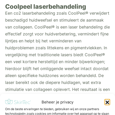
Coolpeel laserbehandeling
Een co2 laserbehandeling zoals CoolPeel® verwijdert
beschadigd huidweefsel en stimuleert de aanmaak
van collageen. CoolPeel® is een laser behandeling die
effectief zorgt voor huidverbetering, vermindert fijne
lijntjes en helpt bij het verminderen van
huidproblemen zoals littekens en pigmentvlekken. In
vergelijking met traditionele lasers biedt CoolPeel®
een veel kortere hersteltijd en minder bijwerkingen;
hierdoor blijft het omliggende weefsel intact doordat
alleen specifieke huidzones worden behandeld. De
laser bereikt ook de diepere huidlagen, wat extra
stimulatie van collageen oplevert. Het resultaat is een
frissere huid met een verbeterde huidstructuur en een
Beheer je privacy
gezonde huid doordat beschadigd weefsel wordt
Om de beste ervaringen te bieden, gebruiken wij en onze partners
verwijderd. CoolPeel® is gericht op optimale
technologieën zoals cookies om informatie over het apparaat op te slaan