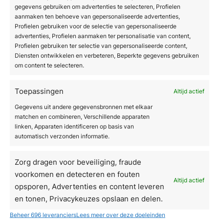
en jonger wordt.
gegevens gebruiken om advertenties te selecteren, Profielen
aanmaken ten behoeve van gepersonaliseerde advertenties,
Profielen gebruiken voor de selectie van gepersonaliseerde
Deze technologie is effectief bij het verminderen van
advertenties, Profielen aanmaken ter personalisatie van content,
rimpels, het vervagen van littekens en het verbeteren
Profielen gebruiken ter selectie van gepersonaliseerde content,
Diensten ontwikkelen en verbeteren, Beperkte gegevens gebruiken
van de huidstructuur. Dankzij precieze instellingen is
om content te selecteren.
de behandeling veilig en geschikt voor diverse
huidtypes, met minimale hersteltijd en een frissere
Toepassingen
Altijd actief
huid als resultaat.
Gegevens uit andere gegevensbronnen met elkaar
matchen en combineren, Verschillende apparaten
linken, Apparaten identificeren op basis van
automatisch verzonden informatie.
Zorg dragen voor beveiliging, fraude
voorkomen en detecteren en fouten
Altijd actief
opsporen, Advertenties en content leveren
en tonen, Privacykeuzes opslaan en delen.
Beheer 696 leveranciers
Lees meer over deze doeleinden