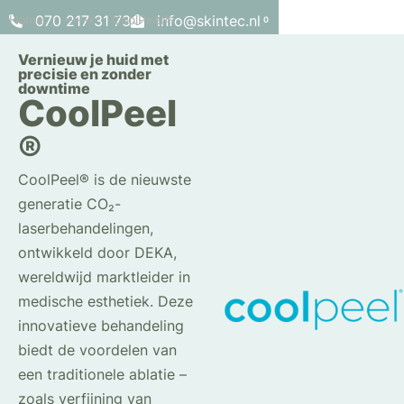
Home
070 217 31 73
--->
CoolPeel®
info@skintec.nl
0
Vernieuw je huid met
precisie en zonder
downtime
CoolPeel
®
CoolPeel® is de nieuwste
generatie CO₂-
laserbehandelingen,
ontwikkeld door DEKA,
wereldwijd marktleider in
medische esthetiek. Deze
innovatieve behandeling
biedt de voordelen van
een traditionele ablatie –
zoals verfijning van