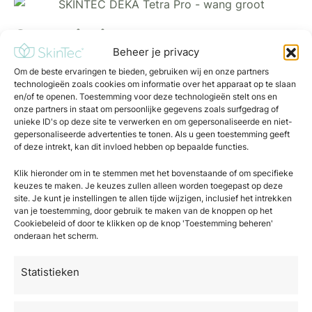
Onze missie
Beheer je privacy
Onze missie is om de huid te verbeteren met
innovatieve, wetenschappelijk onderbouwde
Om de beste ervaringen te bieden, gebruiken wij en onze partners
technologieën zoals cookies om informatie over het apparaat op te slaan
dermatologische en cosmetische oplossingen. Wij
en/of te openen. Toestemming voor deze technologieën stelt ons en
ondersteunen huidtherapeuten, dermatologen,
onze partners in staat om persoonlijke gegevens zoals surfgedrag of
unieke ID's op deze site te verwerken en om gepersonaliseerde en niet-
plastisch chirurgen en cosmetisch artsen met
gepersonaliseerde advertenties te tonen. Als u geen toestemming geeft
effectieve en veilige behandelingen die zowel de
of deze intrekt, kan dit invloed hebben op bepaalde functies.
huidgezondheid als esthetiek optimaliseren.
Klik hieronder om in te stemmen met het bovenstaande of om specifieke
keuzes te maken. Je keuzes zullen alleen worden toegepast op deze
site. Je kunt je instellingen te allen tijde wijzigen, inclusief het intrekken
Plan kennismaking
van je toestemming, door gebruik te maken van de knoppen op het
Cookiebeleid of door te klikken op de knop 'Toestemming beheren'
onderaan het scherm.
Statistieken