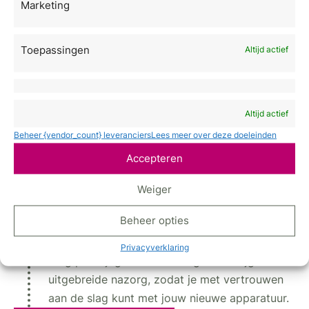
Marketing
Zo ga je aan de slag
Persoonlijk advies & demonstratie
Toepassingen
Altijd actief
Ontvang een vrijblijvend adviesgesprek en
ervaar de mogelijkheden met een gratis
demonstratie, afgestemd op jouw wensen en
Altijd actief
doelen.
Beheer {vendor_count} leveranciers
Lees meer over deze doeleinden
Begeleiding bij aanschaf
Accepteren
Wij bieden transparantie over kosten,
financiering en levertijd, en begeleiden je stap
Weiger
voor stap tijdens het aankoopproces.
Beheer opties
Training & ondersteuning
Privacyverklaring
Volg praktijkgerichte trainingen en krijg
uitgebreide nazorg, zodat je met vertrouwen
aan de slag kunt met jouw nieuwe apparatuur.