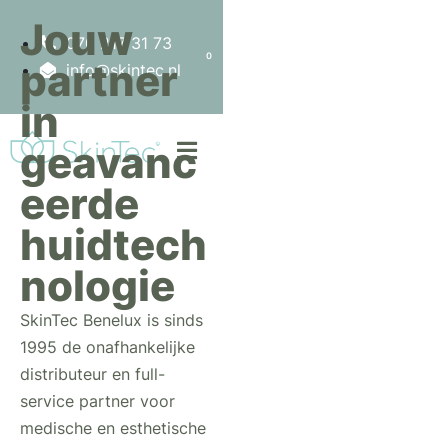
Jouw
070 217 31 73
0
partner
info@skintec.nl
in
geavanc
eerde
huidtech
nologie
SkinTec Benelux is sinds
1995 de onafhankelijke
distributeur en full-
service partner voor
medische en esthetische