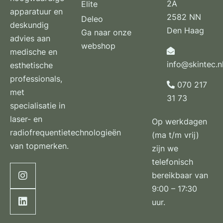
2A
Elite
apparatuur en
2582 NN
Deleo
deskundig
Den Haag
Ga naar onze
advies aan
webshop
medische en
info@skintec.n
esthetische
professionals,
070 217
met
31 73
specialisatie in
laser- en
Op werkdagen
radiofrequentietechnologieën
(ma t/m vrij)
van topmerken.
zijn we
telefonisch
bereikbaar van
9:00 – 17:30
uur.