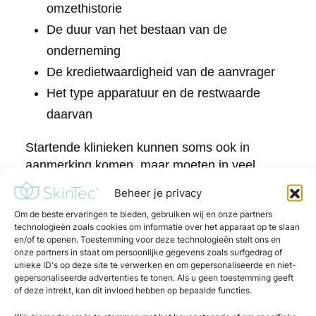
omzethistorie
De duur van het bestaan van de
onderneming
De kredietwaardigheid van de aanvrager
Het type apparatuur en de restwaarde
daarvan
Startende klinieken kunnen soms ook in
aanmerking komen, maar moeten in veel
gevallen aanvullende zekerheden bieden,
Beheer je privacy
zoals een persoonlijke borgstelling of een
Om de beste ervaringen te bieden, gebruiken wij en onze partners
hogere aanbetaling. Het is altijd zinvol om
technologieën zoals cookies om informatie over het apparaat op te slaan
vooraf een financieel adviseur te raadplegen
en/of te openen. Toestemming voor deze technologieën stelt ons en
om te bepalen welke constructie haalbaar is
onze partners in staat om persoonlijke gegevens zoals surfgedrag of
unieke ID's op deze site te verwerken en om gepersonaliseerde en niet-
voor jouw situatie.
gepersonaliseerde advertenties te tonen. Als u geen toestemming geeft
of deze intrekt, kan dit invloed hebben op bepaalde functies.
Wat zijn de voordelen van