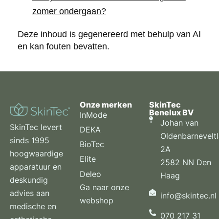
zomer ondergaan?
Deze inhoud is gegenereerd met behulp van AI
en kan fouten bevatten.
Onze merken
SkinTec
Benelux BV
InMode
Johan van
SkinTec levert
DEKA
Oldenbarnevelt
sinds 1995
BioTec
2A
hoogwaardige
Elite
2582 NN Den
apparatuur en
Deleo
Haag
deskundig
Ga naar onze
advies aan
info@skintec.nl
webshop
medische en
070 217 31