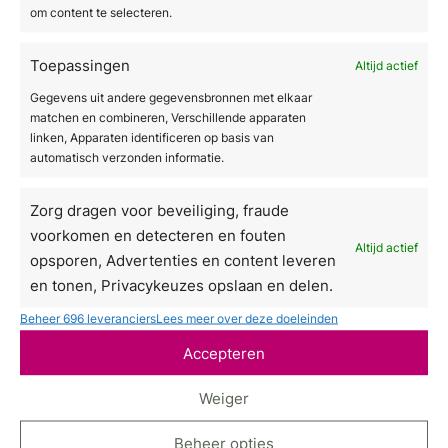
investeringen.
om content te selecteren.
Fiscale voordelen:
Leasetermijnen zijn in
Toepassingen
veel gevallen volledig aftrekbaar als
Altijd actief
bedrijfskosten, wat een belastingvoordeel
Gegevens uit andere gegevensbronnen met elkaar
matchen en combineren, Verschillende apparaten
oplevert.
linken, Apparaten identificeren op basis van
Flexibiliteit:
Bij operationele lease kun je
automatisch verzonden informatie.
na afloop van het contract eenvoudig
Zorg dragen voor beveiliging, fraude
upgraden naar een nieuwer model zonder
voorkomen en detecteren en fouten
dat je met een verouderd apparaat blijft
Altijd actief
opsporen, Advertenties en content leveren
zitten.
en tonen, Privacykeuzes opslaan en delen.
Budgetzekerheid:
Vaste maandtermijnen
Beheer 696 leveranciers
Lees meer over deze doeleinden
maken het eenvoudiger om je begroting op
Accepteren
te stellen en te bewaken.
Weiger
Direct kopen heeft als voordeel dat je geen
rente betaalt en direct volledig eigenaar bent.
Beheer opties