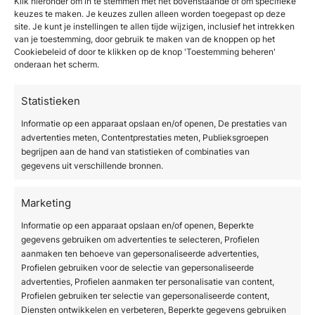
Klik hieronder om in te stemmen met het bovenstaande of om specifieke
leasen ten opzichte van
keuzes te maken. Je keuzes zullen alleen worden toegepast op deze
site. Je kunt je instellingen te allen tijde wijzigen, inclusief het intrekken
direct kopen?
van je toestemming, door gebruik te maken van de knoppen op het
Cookiebeleid of door te klikken op de knop 'Toestemming beheren'
Leasen van een Morpheus8-apparaat biedt ten
onderaan het scherm.
opzichte van direct kopen meerdere praktische
voordelen: je behoudt je werkkapitaal, spreidt
Statistieken
de investering over meerdere jaren en kunt de
Informatie op een apparaat opslaan en/of openen, De prestaties van
maandelijkse kosten direct koppelen aan de
advertenties meten, Contentprestaties meten, Publieksgroepen
begrijpen aan de hand van statistieken of combinaties van
inkomsten uit behandelingen. Dit maakt de
gegevens uit verschillende bronnen.
financiële planning voorspelbaarder.
Andere concrete voordelen van leasen zijn:
Marketing
Informatie op een apparaat opslaan en/of openen, Beperkte
Liquiditeit behouden:
Je hoeft geen grote
gegevens gebruiken om advertenties te selecteren, Profielen
aanmaken ten behoeve van gepersonaliseerde advertenties,
som in één keer te betalen, waardoor je
Profielen gebruiken voor de selectie van gepersonaliseerde
beschikbare kapitaal kunt inzetten voor
advertenties, Profielen aanmaken ter personalisatie van content,
Profielen gebruiken ter selectie van gepersonaliseerde content,
marketing, personeel of andere
Diensten ontwikkelen en verbeteren, Beperkte gegevens gebruiken