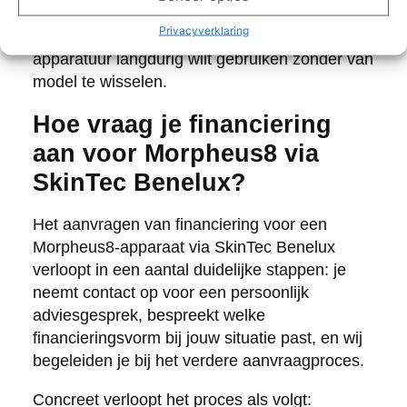
Dit is met name interessant als je over
Privacyverklaring
voldoende eigen vermogen beschikt en de
apparatuur langdurig wilt gebruiken zonder van
model te wisselen.
Hoe vraag je financiering
aan voor Morpheus8 via
SkinTec Benelux?
Het aanvragen van financiering voor een
Morpheus8-apparaat via SkinTec Benelux
verloopt in een aantal duidelijke stappen: je
neemt contact op voor een persoonlijk
adviesgesprek, bespreekt welke
financieringsvorm bij jouw situatie past, en wij
begeleiden je bij het verdere aanvraagproces.
Concreet verloopt het proces als volgt: