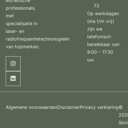
esthetische
73
professionals,
Op werkdagen
met
(ma t/m vrij)
specialisatie in
zijn we
laser- en
telefonisch
radiofrequentietechnologieën
bereikbaar van
van topmerken.
9:00 – 17:30
uur.
Algemene voorwaarden
Disclaimer
Privacy verklaring
©
202
Ski