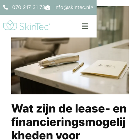
070 217 31 73
info@skintec.nl
0
Wat zijn de lease- en
financieringsmogelij
kheden voor