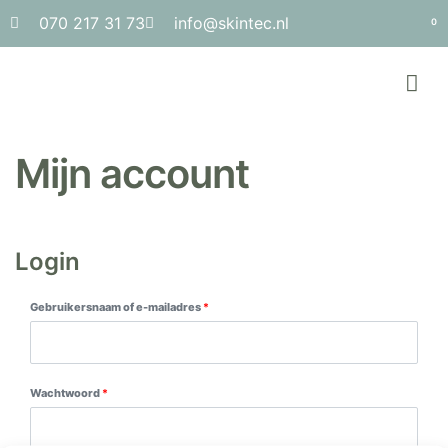
070 217 31 73
info@skintec.nl
0
Mijn account
Login
Gebruikersnaam of e-mailadres
*
Wachtwoord
*