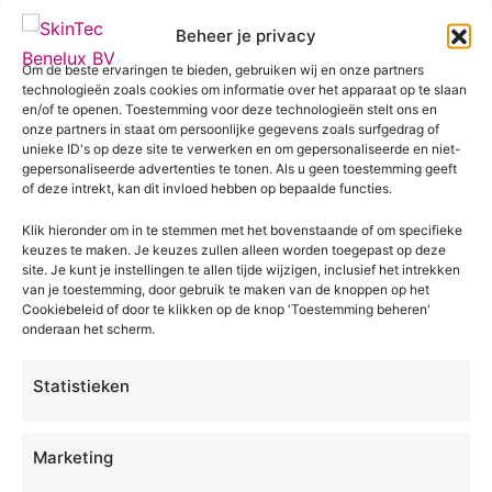
Beheer je privacy
Onthouden
Om de beste ervaringen te bieden, gebruiken wij en onze partners
Login
technologieën zoals cookies om informatie over het apparaat op te slaan
en/of te openen. Toestemming voor deze technologieën stelt ons en
onze partners in staat om persoonlijke gegevens zoals surfgedrag of
Je wachtwoord vergeten?
unieke ID's op deze site te verwerken en om gepersonaliseerde en niet-
gepersonaliseerde advertenties te tonen. Als u geen toestemming geeft
of deze intrekt, kan dit invloed hebben op bepaalde functies.
Klik hieronder om in te stemmen met het bovenstaande of om specifieke
keuzes te maken. Je keuzes zullen alleen worden toegepast op deze
site. Je kunt je instellingen te allen tijde wijzigen, inclusief het intrekken
van je toestemming, door gebruik te maken van de knoppen op het
Onze merken
SkinTec
Cookiebeleid of door te klikken op de knop 'Toestemming beheren'
Benelux BV
InMode
onderaan het scherm.
SkinTec levert
Johan van
DEKA
sinds 1995
Oldenbarnevelt
Statistieken
BioTec
hoogwaardige
2A
Elite
apparatuur en
2582 NN Den
deskundig
Deleo
Marketing
Haag
advies aan
Ga naar onze