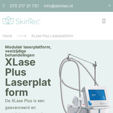
070 217 31 73
info@skintec.nl
0
Home
--->
XLase Plus Laserplatform
Modulair laserplatform,
veelzijdige
behandelingen
XLase
Plus
Laserplat
form
De XLase Plus is een
geavanceerd en