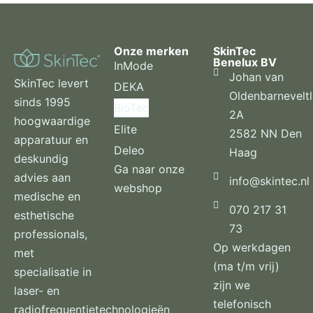
Onze merken
SkinTec
Benelux BV
InMode
Johan van
SkinTec levert
DEKA
Oldenbarnevelt
sinds 1995
BioTec
2A
hoogwaardige
Elite
2582 NN Den
apparatuur en
Deleo
Haag
deskundig
Ga naar onze
advies aan
info@skintec.nl
webshop
medische en
070 217 31
esthetische
73
professionals,
Op werkdagen
met
(ma t/m vrij)
specialisatie in
zijn we
laser- en
telefonisch
radiofrequentietechnologieën