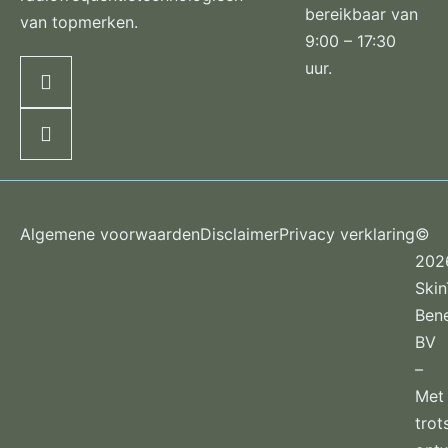
bereikbaar van
van topmerken.
9:00 – 17:30
uur.
Algemene voorwaarden
Disclaimer
Privacy verklaring
©
202
Ski
Ben
BV
–
Met
trot