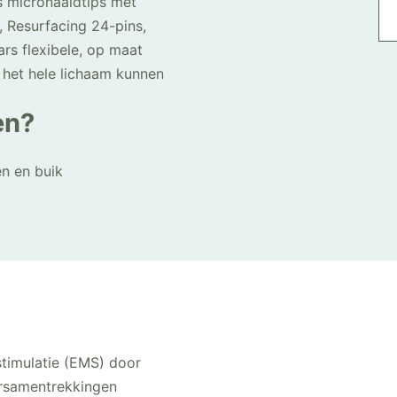
s micronaaldtips met
, Resurfacing 24-pins,
s flexibele, op maat
 het hele lichaam kunnen
en?
n en buik
stimulatie (EMS) door
ersamentrekkingen