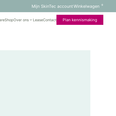
0
Mijn SkinTec account
Winkelwagen
Plan kennismaking
are
Shop
Over ons
Lease
Contact