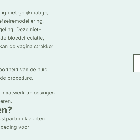
ng met gelijkmatige,
fselremodellering,
eling. Deze niet-
 de bloedcirculatie,
 kan de vagina strakker
roodheid van de huid
 de procedure.
t maatwerk oplossingen
eren.
en?
postpartum klachten
loeding voor