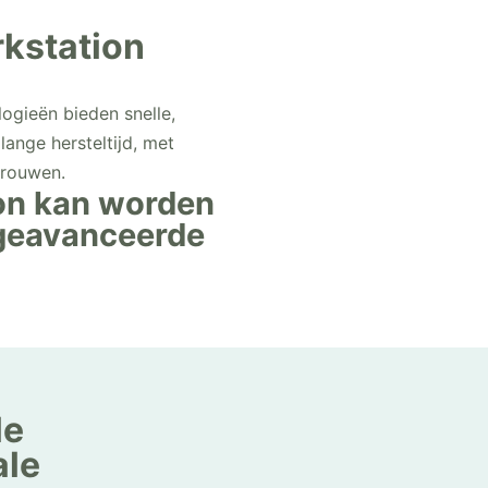
kstation
gieën bieden snelle,
lange hersteltijd, met
vrouwen.
on kan worden
 geavanceerde
le
ale