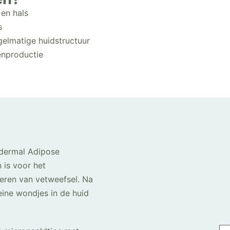
 en hals
s
gelmatige huidstructuur
enproductie
bdermal Adipose
is voor het
eren van vetweefsel. Na
ine wondjes in de huid