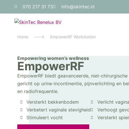
070 217 31 73
info@skintec.nl
Home
--->
EmpowerRF Workstation
Empowering women’s wellness
EmpowerRF
EmpowerRF biedt geavanceerde, niet-chirurgische
gericht op urine-incontinentie, pijnverlichting e
en radiofrequentie.
Versterkt bekkenbodem
Verlicht vagin
Verbetert vaginale stevigheid
Verhoogt gevo
Stimuleert vocht
Versterkt spie