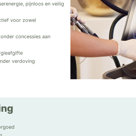
energie, pijnloos en veilig
tief voor zowel
zonder concessies aan
gieafgifte
nder verdoving
ing
orgoed
m.