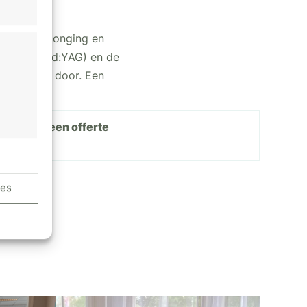
g, huidverjonging en
 1064 nm Nd:YAG) en de
 hele jaar door.
Een
Ontvang een offerte
ijd actief
ies
ijd actief