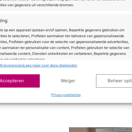
Meer informatie
ties van gegevens uit verschillende bronnen.
iedt krachtige, pijnloze laserbehandelingen voor ontharin
ting
n.
Dankzij de dubbele golflengten (755 nm Alexandrite en
tie op een apparaat opslaan en/of openen, Beperkte gegevens gebruiken om
echnologie is het systeem geschikt voor alle huidtypes, het
nties te selecteren, Profielen aanmaken ten behoeve van gepersonaliseerde
veelzijdige en veilige keuze voor elke moderne kliniek.
ties, Profielen gebruiken voor de selectie van gepersonaliseerde advertenties,
n aanmaken ter personalisatie van content, Profielen gebruiken ter selectie van
naliseerde content, Diensten ontwikkelen en verbeteren, Beperkte gegevens
We plannen een afspraak
2.
3.
n om content te selecteren.
6 leveranciers
Lees meer over deze doeleinden
ssingen
Alt
Accepteren
Weiger
Beheer opt
s uit andere gegevensbronnen met elkaar matchen en combineren,
lende apparaten linken, Apparaten identificeren op basis van automatisch
Privacyverklaring
en informatie.
ragen voor beveiliging, fraude voorkomen en detecteren
ten opsporen, Advertenties en content leveren en tonen,
Alt
ykeuzes opslaan en delen.