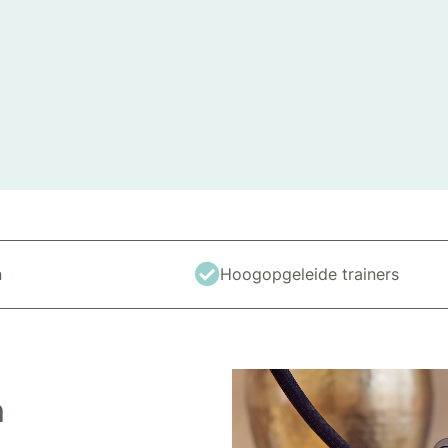
n
Hoogopgeleide trainers
n