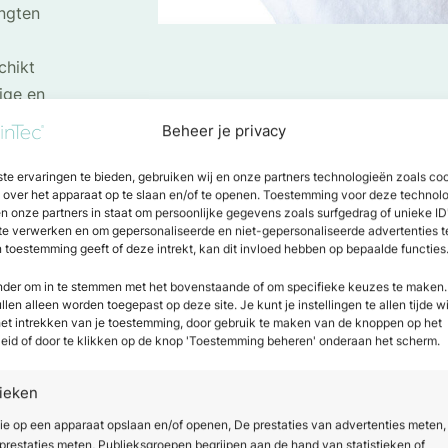
engten
chikt
dige en
Beheer je privacy
te ervaringen te bieden, gebruiken wij en onze partners technologieën zoals co
e over het apparaat op te slaan en/of te openen. Toestemming voor deze technol
len van definitieve laseron
en onze partners in staat om persoonlijke gegevens zoals surfgedrag of unieke ID
 te verwerken en om gepersonaliseerde en niet-gepersonaliseerde advertenties t
ng met de DEKA Motus Pro laser biedt uw kliniek een innova
n toestemming geeft of deze intrekt, kan dit invloed hebben op bepaalde functies
idtypen, inclusief lichte huid en lichte huidtypen. Dankzij
onder om in te stemmen met het bovenstaande of om specifieke keuzes te maken.
ele golflengten kunnen behandelingen snel, effectief en vri
len alleen worden toegepast op deze site. Je kunt je instellingen te allen tijde w
 het intrekken van je toestemming, door gebruik te maken van de knoppen op het
oogt de patiënttevredenheid en zorgt voor een breed scala 
eid of door te klikken op de knop 'Toestemming beheren' onderaan het scherm.
tot huidverjonging. Met deze betrouwbare en gebruiksvrien
 praktijk zich in de markt door kwaliteit, veiligheid en opti
tieken
ie op een apparaat opslaan en/of openen, De prestaties van advertenties meten,
restaties meten, Publieksgroepen begrijpen aan de hand van statistieken of