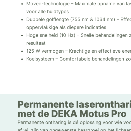
Moveo-technologie – Maximale opname van laser
voor alle huidtypes
Dubbele golflengte (755 nm & 1064 nm) – Effec
oppervlakkige als diepere indicaties
Hoge snelheid (10 Hz) – Snelle behandelingen 
resultaat
125 W vermogen – Krachtige en effectieve ener
Koelsysteem – Comfortabele behandelingen zo
Permanente laseronthar
met de DEKA Motus Pro
Permanente ontharing is dé oplossing voor wie vo
af wil zijn van ongewenste haargroei op het lichaa