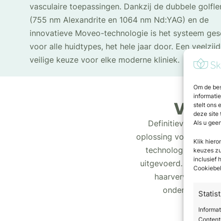
vasculaire toepassingen. Dankzij de dubbele golfl
(755 nm Alexandrite en 1064 nm Nd:YAG) en de
innovatieve Moveo-technologie is het systeem ges
voor alle huidtypes, het hele jaar door. Een veelzij
veilige keuze voor elke moderne kliniek.
Om de bes
informati
Voorde
stelt ons 
deze site
Definitieve onthari
Als u gee
oplossing voor alle hu
Klik hier
technologie en dubb
keuzes zul
inclusief
uitgevoerd. Dit verh
Cookiebel
haarverwijdering 
onderscheidt uw
Statis
Informat
Contentp