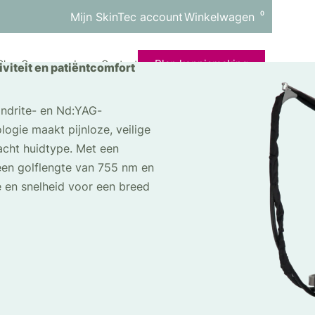
0
Mijn SkinTec account
Winkelwagen
Plan kennismaking
Shop
Over ons
Lease
Contact
viteit en patiëntcomfort
ndrite- en Nd:YAG-
gie maakt pijnloze, veilige
acht huidtype. Met een
een golflengte van 755 nm en
en snelheid voor een breed