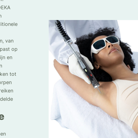
 DEKA
n
itionele
n, van
epast op
ijn en
n
ken tot
orpen
reiken
ndelde
e
 en