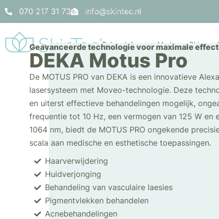
070 217 31 73
Home
--->
info@skintec.nl
DEKA Motus Pro
Behandelingen
Merken
Skincare
Geavanceerde technologie voor maximale effecti
DEKA Motus Pro
De MOTUS PRO van DEKA is een innovatieve Alexa
lasersysteem met Moveo-technologie. Deze technolo
en uiterst effectieve behandelingen mogelijk, onge
frequentie tot 10 Hz, een vermogen van 125 W en 
1064 nm, biedt de MOTUS PRO ongekende precisie 
scala aan medische en esthetische toepassingen.
Haarverwijdering
Huidverjonging
Behandeling van vasculaire laesies
Pigmentvlekken behandelen
Acnebehandelingen