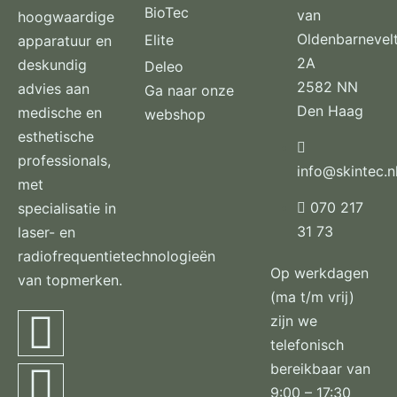
BioTec
van
hoogwaardige
Oldenbarnevel
Elite
apparatuur en
2A
deskundig
Deleo
2582 NN
advies aan
Ga naar onze
Den Haag
medische en
webshop
esthetische
professionals,
info@skintec.n
met
070 217
specialisatie in
31 73
laser- en
radiofrequentietechnologieën
Op werkdagen
van topmerken.
(ma t/m vrij)
zijn we
telefonisch
bereikbaar van
9:00 – 17:30