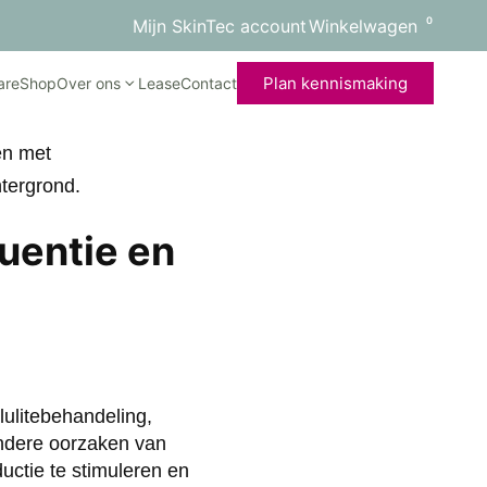
0
Mijn SkinTec account
Winkelwagen
Plan kennismaking
are
Shop
Over ons
Lease
Contact
quentie en
lulitebehandeling,
andere oorzaken van
ductie te stimuleren en