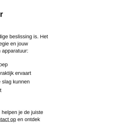
r
ge beslissing is. Het
tegie en jouw
n apparatuur:
roep
aktijk ervaart
e slag kunnen
t
 helpen je de juiste
tact op
en ontdek