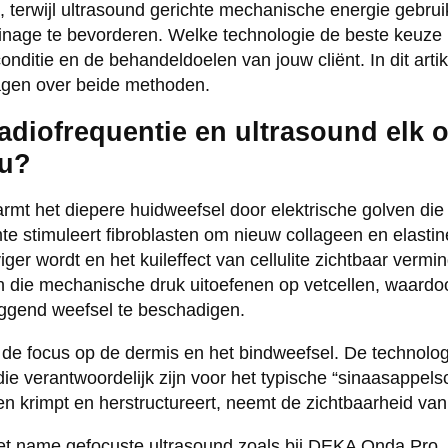
, terwijl ultrasound gerichte mechanische energie gebrui
inage te bevorderen. Welke technologie de beste keuze i
dconditie en de behandeldoelen van jouw cliënt. In dit ar
agen over beide methoden.
adiofrequentie en ultrasound elk 
au?
rmt het diepere huidweefsel door elektrische golven d
te stimuleert fibroblasten om nieuw collageen en elasti
ger wordt en het kuileffect van cellulite zichtbaar vermi
n die mechanische druk uitoefenen op vetcellen, waard
iggend weefsel te beschadigen.
gt de focus op de dermis en het bindweefsel. De technolog
e verantwoordelijk zijn voor het typische “sinaasappelschi
 krimpt en herstructureert, neemt de zichtbaarheid van ce
t name gefocuste ultrasound zoals bij
DEKA Onda Pro
,