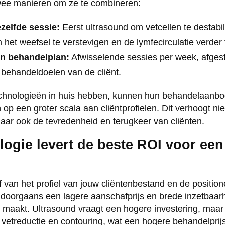
 twee manieren om ze te combineren:
zelfde sessie:
Eerst ultrasound om vetcellen te destabi
 het weefsel te verstevigen en de lymfecirculatie verder 
en behandelplan:
Afwisselende sessies per week, afges
 behandeldoelen van de cliënt.
echnologieën in huis hebben, kunnen hun behandelaanbod
op een groter scala aan cliëntprofielen. Dit verhoogt nie
 maar ook de tevredenheid en terugkeer van cliënten.
ogie levert de beste ROI voor een
van het profiel van jouw cliëntenbestand en de positione
 doorgaans een lagere aanschafprijs en brede inzetbaarh
 maakt. Ultrasound vraagt een hogere investering, maar t
 vetreductie en contouring, wat een hogere behandelprijs