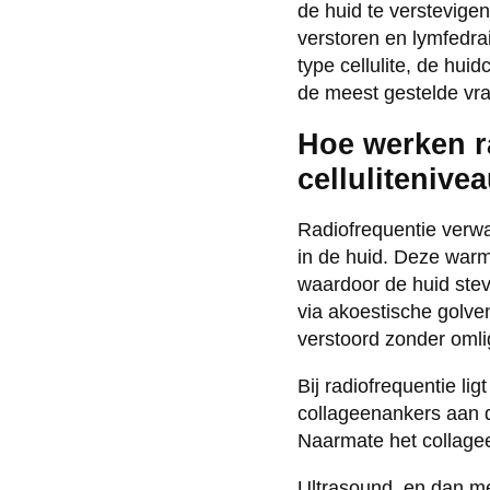
de huid te verstevigen
verstoren en lymfedra
type cellulite, de hui
de meest gestelde vr
Hoe werken r
cellulitenive
Radiofrequentie verwa
in de huid. Deze warm
waardoor de huid stevi
via akoestische golve
verstoord zonder oml
Bij radiofrequentie li
collageenankers aan di
Naarmate het collageen
Ultrasound, en dan me