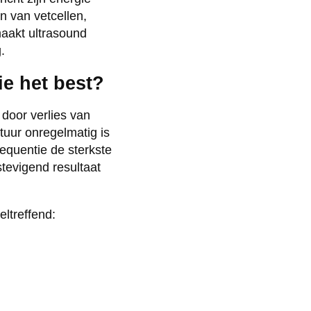
n van vetcellen,
maakt ultrasound
.
ie het best?
t door verlies van
tuur onregelmatig is
equentie de sterkste
rstevigend resultaat
ltreffend: