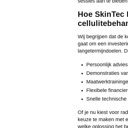
sessies aan te bieden
Hoe SkinTec B
cellulitebeha
Wij begrijpen dat de 
gaat om een investerin
langetermijndoelen. D
Persoonlijk advie
Demonstraties van
Maatwerktraininge
Flexibele financie
Snelle technische
Of je nu kiest voor ra
keuze te maken met ee
welke oplossing het be