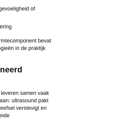
evoeligheid of
ering
armtecomponent bevat
gieën in de praktijk
ineerd
n leveren samen vaak
 aan: ultrasound pakt
eefsel verstevigt en
eide