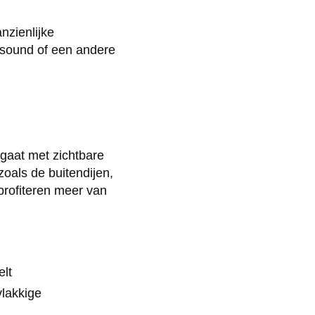
nzienlijke
rasound of een andere
 gaat met zichtbare
oals de buitendijen,
 profiteren meer van
elt
vlakkige