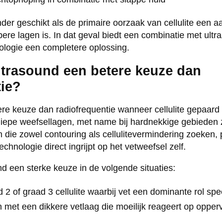
der geschikt als de primaire oorzaak van cellulite een aa
pere lagen is. In dat geval biedt een combinatie met ult
ologie een completere oplossing.
ltrasound een betere keuze dan
tie?
ere keuze dan radiofrequentie wanneer cellulite gepaard
iepe weefsellagen, met name bij hardnekkige gebieden z
en die zowel contouring als cellulitevermindering zoeken,
chnologie direct ingrijpt op het vetweefsel zelf.
nd een sterke keuze in de volgende situaties:
 2 of graad 3 cellulite waarbij vet een dominante rol spe
met een dikkere vetlaag die moeilijk reageert op opper