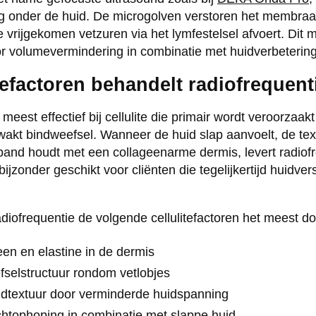
ag onder de huid. De microgolven verstoren het membraa
 vrijgekomen vetzuren via het lymfestelsel afvoert. Dit 
or volumevermindering in combinatie met huidverbetering
tefactoren behandelt radiofrequent
meest effectief bij cellulite die primair wordt veroorzaak
akt bindweefsel. Wanneer de huid slap aanvoelt, de tex
band houdt met een collageenarme dermis, levert radiofr
bijzonder geschikt voor cliënten die tegelijkertijd huidve
iofrequentie de volgende cellulitefactoren het meest doe
een en elastine in de dermis
fselstructuur rondom vetlobjes
dtextuur door verminderde huidspanning
htophoping in combinatie met slappe huid