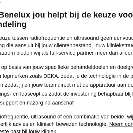
.
enelux jou helpt bij de keuze voo
ndeling
keuze tussen radiofrequentie en ultrasound geen eenvoudi
g die aansluit bij jouw cliëntenbestand, jouw kliniekstra
aarom bieden wij als full-service partner meer dan allee
s op basis van jouw specifieke behandeldoelen en doelg
 topmerken zoals DEKA, zodat je de technologie in de pr
n zodat jij en jouw team direct met de apparatuur aan d
rings- en leaseopties zodat de investering behapbaar blijf
 support en nazorg na aanschaf
diofrequentie, ultrasound of een combinatie van beide, wij
rlijk advies en klinisch bewezen technologie.
Neem con
ste past bij jouw kliniek.