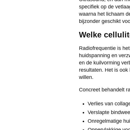
specifiek op de vetla
waarna het lichaam de
bijzonder geschikt vo
Welke celluli
Radiofrequentie is het 
huidspanning en verzw
en de kuilvorming ver
resultaten. Het is ook 
willen.
Concreet behandelt rad
Verlies van collag
Verslapte bindwee
Onregelmatige hui
Oppervlakkige voc