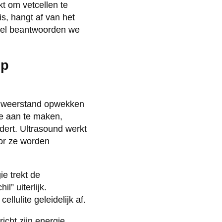
kt om vetcellen te
s, hangt af van het
tikel beantwoorden we
op
ie weerstand opwekken
ne aan te maken,
ndert. Ultrasound werkt
oor ze worden
ie trekt de
l” uiterlijk.
llulite geleidelijk af.
 richt zijn energie