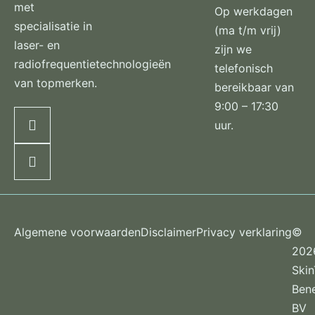
met
Op werkdagen
specialisatie in
(ma t/m vrij)
laser- en
zijn we
radiofrequentietechnologieën
telefonisch
van topmerken.
bereikbaar van
9:00 – 17:30
uur.
Algemene voorwaarden
Disclaimer
Privacy verklaring
©
202
Ski
Ben
BV