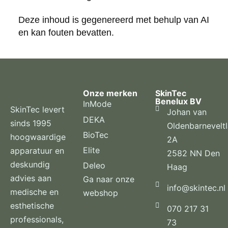
Deze inhoud is gegenereerd met behulp van AI
en kan fouten bevatten.
Onze merken
SkinTec
Benelux BV
InMode
SkinTec levert
Johan van
DEKA
sinds 1995
Oldenbarnevelt
BioTec
hoogwaardige
2A
Elite
apparatuur en
2582 NN Den
deskundig
Deleo
Haag
advies aan
Ga naar onze
info@skintec.nl
medische en
webshop
esthetische
070 217 31
professionals,
73