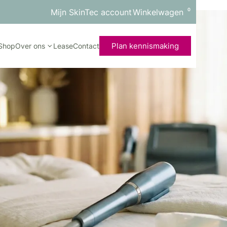
0
Mijn SkinTec account
Winkelwagen
Plan kennismaking
Shop
Over ons
Lease
Contact