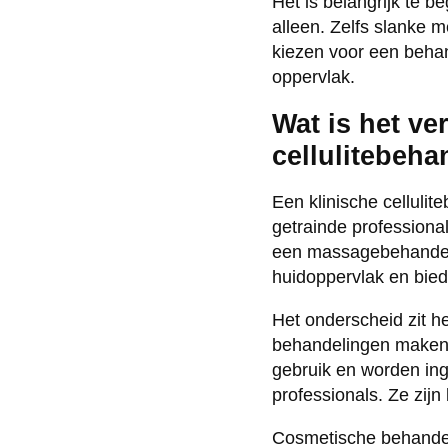
Het is belangrijk te b
alleen. Zelfs slanke 
kiezen voor een behan
oppervlak.
Wat is het ve
cellulitebeha
Een klinische celluli
getrainde professiona
een massagebehandeli
huidoppervlak en biedt
Het onderscheid zit h
behandelingen maken 
gebruik en worden ing
professionals. Ze zi
Cosmetische behandelin