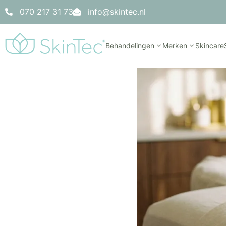
070 217 31 73
info@skintec.nl
Behandelingen
Merken
Skincare