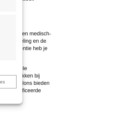
cht?
praktijk, een medisch-
te behandeling en de
diofrequentie heb je
rofessionele
ijn betrokken bij
ijd actief
ies
onheidssalons bieden
h gecertificeerde
ijd actief