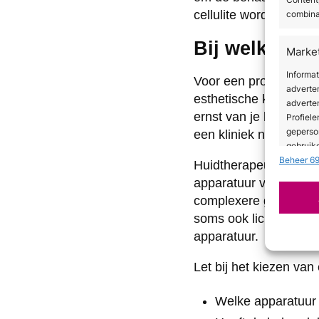
cellulite wordt vermi
combina
Bij welk type
Marke
Informa
Voor een professionele
adverte
esthetische kliniek o
adverten
ernst van je huidprob
Profiele
geperso
een kliniek nodig met
gebruike
Beheer 69
Huidtherapeuten zijn 
apparatuur voor licha
Toepa
complexere gevallen 
Gegeven
soms ook lichaamsbeha
Verschil
apparatuur.
verzond
Let bij het kiezen van
Zorg d
en fou
Welke apparatuur 
Privac