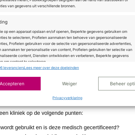
nderd, niet volledig weggenomen.
ties van gegevens uit verschillende bronnen.
 kliniek of professional kun je tere
ting
tie op een apparaat opslaan en/of openen, Beperkte gegevens gebruiken om
 cellulitebehandeling kun je terecht bij een huidtherapie
nties te selecteren, Profielen aanmaken ten behoeve van gepersonaliseerde
f een cosmetisch arts. De keuze hangt af van de gewens
ties, Profielen gebruiken voor de selectie van gepersonaliseerde advertenties,
leem. Voor klinische technologieën zoals shockwave of ra
n aanmaken ter personalisatie van content, Profielen gebruiken ter selectie van
naliseerde content, Diensten ontwikkelen en verbeteren, Beperkte gegevens
 gecertificeerde apparatuur en opgeleide behandelaars.
n om content te selecteren.
6 leveranciers
Lees meer over deze doeleinden
gespecialiseerd in huidproblemen en werken vaak met p
amsbehandelingen. Cosmetisch artsen en dermatologen z
ssingen
Alt
Accepteren
Weiger
Beheer opt
of wanneer een medische achtergrond gewenst is. Scho
s uit andere gegevensbronnen met elkaar matchen en combineren,
ndelingen aan, maar beschikken niet altijd over medisc
lende apparaten linken, Apparaten identificeren op basis van automatisch
Privacyverklaring
en informatie.
 een kliniek op de volgende punten:
ragen voor beveiliging, fraude voorkomen en detecteren
ten opsporen, Advertenties en content leveren en tonen,
Alt
wordt gebruikt en is deze medisch gecertificeerd?
ykeuzes opslaan en delen.