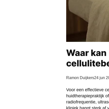
Waar kan 
cellulite
Ramon Duijkers
24 jun 
Voor een effectieve ce
huidtherapiepraktijk o
radiofrequentie, ultr
kliniek hangt sterk af 