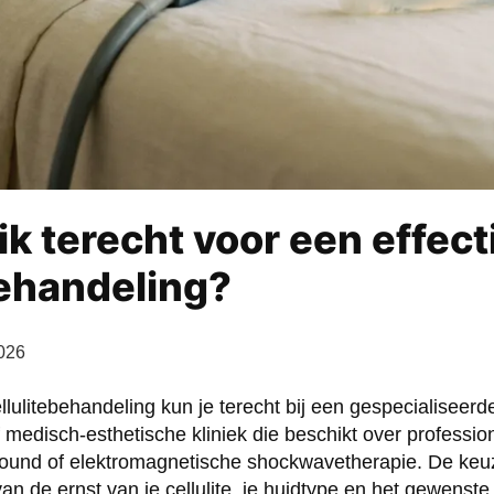
ik terecht voor een effect
behandeling?
2026
llulitebehandeling kun je terecht bij een gespecialiseerd
f medisch-esthetische kliniek die beschikt over professi
asound of elektromagnetische shockwavetherapie. De keuz
van de ernst van je cellulite, je huidtype en het gewenste r