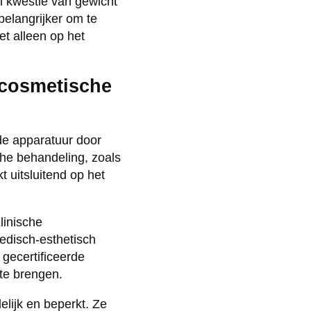
en kwestie van gewicht
belangrijker om te
et alleen op het
n cosmetische
rde apparatuur door
che behandeling, zoals
uitsluitend op het
linische
edisch-esthetisch
gecertificeerde
te brengen.
elijk en beperkt. Ze