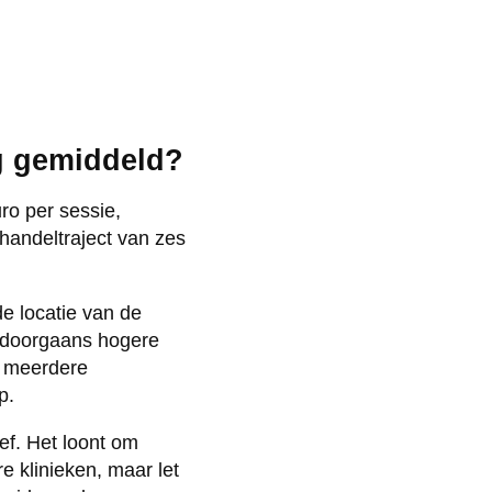
ng gemiddeld?
ro per sessie,
ehandeltraject van zes
de locatie van de
n doorgaans hogere
j meerdere
p.
f. Het loont om
re klinieken, maar let