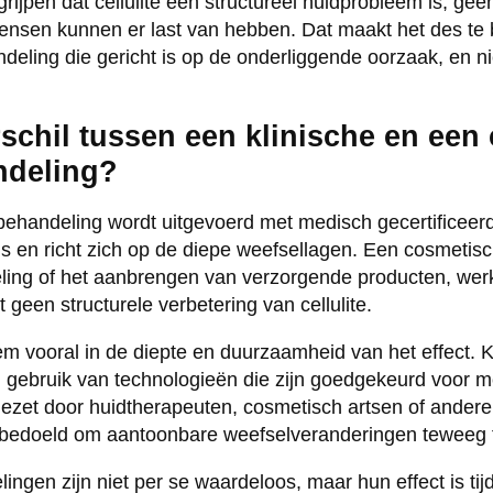
egrijpen dat cellulite een structureel huidprobleem is, ge
mensen kunnen er last van hebben. Dat maakt het des te 
deling die gericht is op de onderliggende oorzaak, en ni
rschil tussen een klinische en ee
ndeling?
tebehandeling wordt uitgevoerd met medisch gecertificee
ls en richt zich op de diepe weefsellagen. Een cosmetis
ng of het aanbrengen van verzorgende producten, werkt 
 geen structurele verbetering van cellulite.
em vooral in de diepte en duurzaamheid van het effect. K
gebruik van technologieën die zijn goedgekeurd voor m
ezet door huidtherapeuten, cosmetisch artsen of andere 
jn bedoeld om aantoonbare weefselveranderingen teweeg 
gen zijn niet per se waardeloos, maar hun effect is tijd