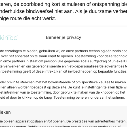
eren, de doorbloeding kort stimuleren of ontspanning b
nderhuidse bindweefsel niet aan. Als je duurzame verbete
ige route die echt werkt.
es heb je nodig voor zichtbaar re
Beheer je privacy
at bij een cellulitebehandeling zijn gemiddeld zes tot tie
te ervaringen te bieden, gebruiken wij en onze partners technologieën zoals co
st van de cellulite, de gebruikte technologie en je indivi
e over het apparaat op te slaan en/of te openen. Toestemming voor deze technol
l na drie tot vier sessies merkbaar, maar een volledig be
en onze partners in staat om persoonlijke gegevens zoals surfgedrag of unieke ID
weken.
 te verwerken en om gepersonaliseerde en niet-gepersonaliseerde advertenties t
n toestemming geeft of deze intrekt, kan dit invloed hebben op bepaalde functies
 zijn eigen protocol. Shockwavetherapie wordt vaak wekel
onder om in te stemmen met het bovenstaande of om specifieke keuzes te maken.
delingen met iets langere tussenpozen worden gepland 
len alleen worden toegepast op deze site. Je kunt je instellingen te allen tijde w
te geven. Een goede kliniek stelt altijd een persoonlijk b
 het intrekken van je toestemming, door gebruik te maken van de knoppen op het
eid of door te klikken op de knop 'Toestemming beheren' onderaan het scherm.
akegesprek en huidanalyse.
t is onderhoud belangrijk. Cellulite kan terugkomen als 
tieken
fstijl, hydratatie en beweging. Veel klinieken raden ee
ie op een apparaat opslaan en/of openen, De prestaties van advertenties meten,
ten vast te houden. Realistische verwachtingen zijn hier
restaties meten, Publieksgroepen begrijpen aan de hand van statistieken of