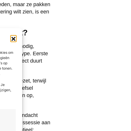
ieden, maar ze pakken
ring wilt zien, is een
sultaat?
n sessies nodig,
okies om
duele huidtype. Eerste
ogieën
handeltraject duurt
's op
e tonen.
.
ijks ingezet, terwijl
 Je
om het weefsel
ijzigen,
ehandelplan op,
er geen aandacht
n onderhoudssessie aan
bij essentieel: