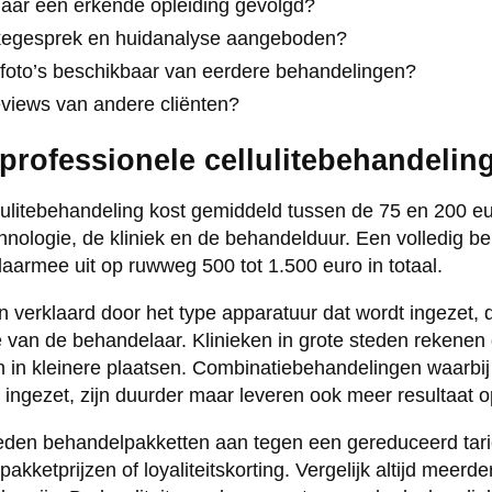
aar een erkende opleiding gevolgd?
akegesprek en huidanalyse aangeboden?
nafoto’s beschikbaar van eerdere behandelingen?
reviews van andere cliënten?
 professionele cellulitebehandeli
lulitebehandeling kost gemiddeld tussen de 75 en 200 eu
chnologie, de kliniek en de behandelduur. Een volledig b
daarmee uit op ruwweg 500 tot 1.500 euro in totaal.
n verklaard door het type apparatuur dat wordt ingezet, 
se van de behandelaar. Klinieken in grote steden rekene
en in kleinere plaatsen. Combinatiebehandelingen waarbi
ingezet, zijn duurder maar leveren ook meer resultaat o
eden behandelpakketten aan tegen een gereduceerd tarie
akketprijzen of loyaliteitskorting. Vergelijk altijd meerde