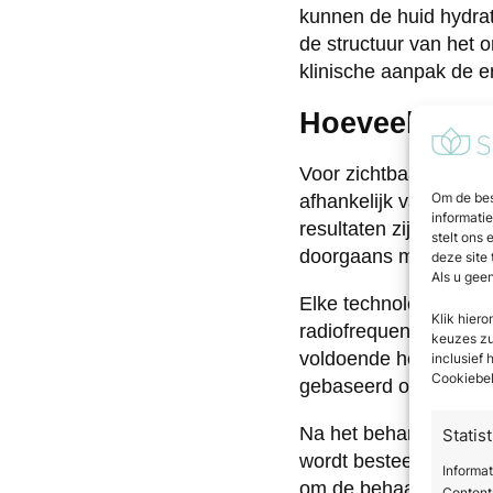
kunnen de huid hydrat
de structuur van het o
klinische aanpak de en
Hoeveel sessi
Voor zichtbaar resulta
Om de bes
afhankelijk van de ern
informati
resultaten zijn soms a
stelt ons 
doorgaans meerdere 
deze site
Als u gee
Elke technologie heeft
Klik hier
radiofrequentiebehan
keuzes zul
voldoende hersteltijd 
inclusief
Cookiebel
gebaseerd op een int
Na het behandeltrajec
Statis
wordt besteed aan lee
Informat
om de behaalde resulta
Contentp