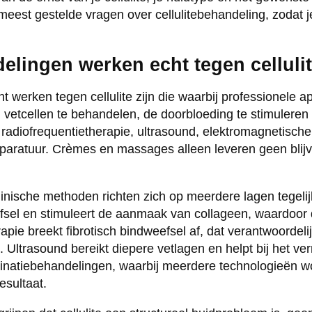
est gestelde vragen over cellulitebehandeling, zodat 
elingen werken echt tegen celluli
 werken tegen cellulite zijn die waarbij professionele ap
 vetcellen te behandelen, de doorbloeding te stimuleren 
radiofrequentietherapie, ultrasound, elektromagnetisc
paratuur. Crèmes en massages alleen leveren geen blijv
linische methoden richten zich op meerdere lagen tegelij
sel en stimuleert de aanmaak van collageen, waardoor 
ie breekt fibrotisch bindweefsel af, dat verantwoordelij
. Ultrasound bereikt diepere vetlagen en helpt bij het v
natiebehandelingen, waarbij meerdere technologieën w
esultaat.