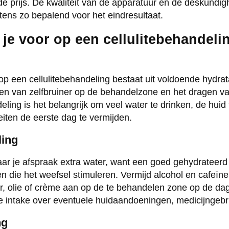
 de prijs. De kwaliteit van de apparatuur en de deskundi
tens zo bepalend voor het eindresultaat.
 je voor op een cellulitebehandeli
p een cellulitebehandeling bestaat uit voldoende hydrat
den van zelfbruiner op de behandelzone en het dragen v
ling is het belangrijk om veel water te drinken, de huid
teiten de eerste dag te vermijden.
ling
aar je afspraak extra water, want een goed gehydrateerd
n die het weefsel stimuleren. Vermijd alcohol en cafeïn
r, olie of crème aan op de te behandelen zone op de dag 
e intake over eventuele huidaandoeningen, medicijngeb
ng