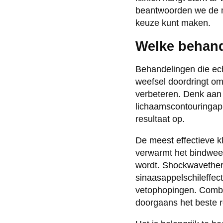
beantwoorden we de me
keuze kunt maken.
Welke behand
Behandelingen die echt
weefsel doordringt om
verbeteren. Denk aan 
lichaamscontouringap
resultaat op.
De meest effectieve k
verwarmt het bindweef
wordt. Shockwavetherap
sinaasappelschileffect
vetophopingen. Combi
doorgaans het beste r