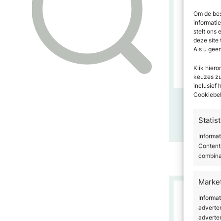
Om de bes
informati
stelt ons 
deze site
Als u gee
Klik hier
keuzes zul
inclusief
Anag
Cookiebel
€
48
Statis
Be
Informat
Contentp
combina
Marke
Informa
adverte
adverten