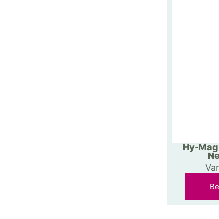
Hy-Magi
Ne
Va
Be