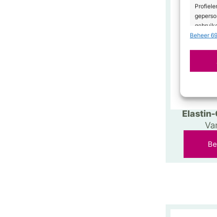
Profiele
geperso
gebruike
Beheer 69
Toepa
Gegeven
Verschil
verzond
Zorg d
Elastin
en fou
Va
Privac
Be