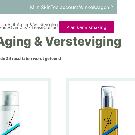
0
Mijn SkinTec account
Winkelwagen
ica
›
Anti-Aging & Versteviging
Plan kennismaking
Shop
Over ons
Lease
Contact
Aging & Versteviging
 de 24 resultaten wordt getoond