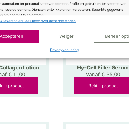
n aanmaken ter personalisatie van content, Profielen gebruiken ter selectie van
naliseerde content, Diensten ontwikkelen en verbeteren, Beperkte gegevens
n om content te selecteren.
4 leveranciers
Lees meer over deze doeleinden
ssingen
Alt
Accepteren
Weiger
Beheer opt
s uit andere gegevensbronnen met elkaar matchen en combineren,
lende apparaten linken, Apparaten identificeren op basis van automatisch
Privacyverklaring
en informatie.
ragen voor beveiliging, fraude voorkomen en detecteren
-Collagen Lotion
Hy-Cell Filler Serum
ten opsporen, Advertenties en content leveren en tonen,
Alt
naf
€
11,00
Vanaf
€
35,00
ykeuzes opslaan en delen.
kijk product
Bekijk product