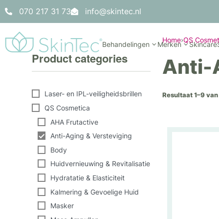
070 217 31 73
info@skintec.nl
Home
›
QS Cosmet
Behandelingen
Merken
Skincare
Product categories
Anti-
Laser- en IPL-veiligheidsbrillen
Resultaat 1–9 van
QS Cosmetica
AHA Frutactive
Anti-Aging & Versteviging
Body
Huidvernieuwing & Revitalisatie
Hydratatie & Elasticiteit
Kalmering & Gevoelige Huid
Masker