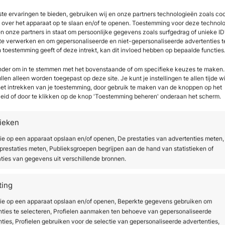
te ervaringen te bieden, gebruiken wij en onze partners technologieën zoals co
e over het apparaat op te slaan en/of te openen. Toestemming voor deze technol
en onze partners in staat om persoonlijke gegevens zoals surfgedrag of unieke ID
 te verwerken en om gepersonaliseerde en niet-gepersonaliseerde advertenties t
n toestemming geeft of deze intrekt, kan dit invloed hebben op bepaalde functies
onder om in te stemmen met het bovenstaande of om specifieke keuzes te maken.
len alleen worden toegepast op deze site. Je kunt je instellingen te allen tijde w
 het intrekken van je toestemming, door gebruik te maken van de knoppen op het
enesis Mask
Collagen 24H Crea
eid of door te klikken op de knop 'Toestemming beheren' onderaan het scherm.
,00
Vanaf
€
22,00
excl. btw
tieken
kijk product
Bekijk product
ie op een apparaat opslaan en/of openen, De prestaties van advertenties meten,
restaties meten, Publieksgroepen begrijpen aan de hand van statistieken of
ties van gegevens uit verschillende bronnen.
ting
tie op een apparaat opslaan en/of openen, Beperkte gegevens gebruiken om
nties te selecteren, Profielen aanmaken ten behoeve van gepersonaliseerde
ties, Profielen gebruiken voor de selectie van gepersonaliseerde advertenties,