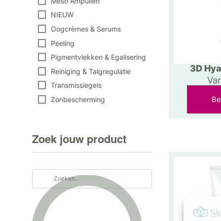
Meso Ampullen
NIEUW
Oogcrèmes & Serums
Peeling
Pigmentvlekken & Egalisering
3D Hya
Reiniging & Talgregulatie
Va
Transmissiegels
Be
Zonbescherming
Zoek jouw product