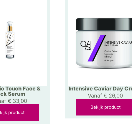
c Touch Face &
Intensive Caviar Day C
ck Serum
Vanaf
€
26,00
naf
€
33,00
Bekijk product
kijk product