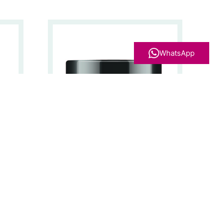
WhatsApp
um
Nutrilia Cream
Vanaf
€
24,00
Bekijk product