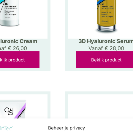
luronic Cream
3D Hyaluronic Seru
naf
€
26,00
Vanaf
€
28,00
kijk product
Bekijk product
Beheer je privacy