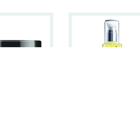
ve Caviar Night
Intensive Caviar Ser
Cream
Vanaf
€
31,00
naf
€
31,00
Bekijk product
kijk product