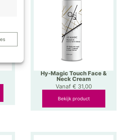
ijd actief
ies
Hy-Magic Touch Face &
Neck Cream
ijd actief
Vanaf
€
31,00
Bekijk product