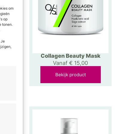
okies om
ogieën
's op
e tonen.
.
 Je
ijzigen,
m
Collagen Beauty Mask
Vanaf
€
15,00
Bekijk product