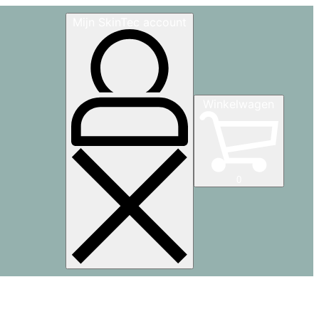
Mijn SkinTec account
Winkelwagen
0