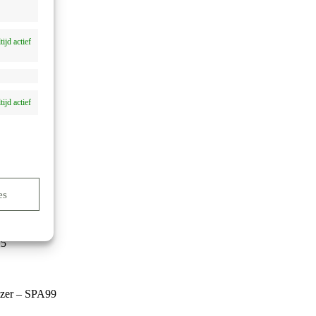
tijd actief
tijd actief
es
5
yzer – SPA99