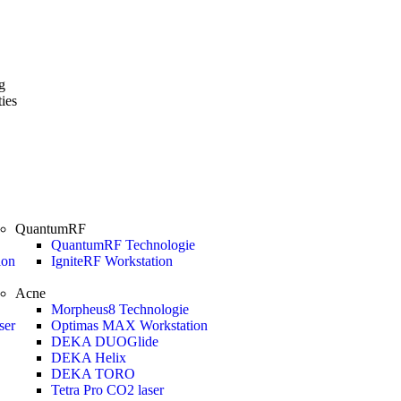
g
ies
QuantumRF
QuantumRF Technologie
ion
IgniteRF Workstation
Acne
Morpheus8 Technologie
ser
Optimas MAX Workstation
DEKA DUOGlide
DEKA Helix
DEKA TORO
Plan kennismaking
Tetra Pro CO2 laser