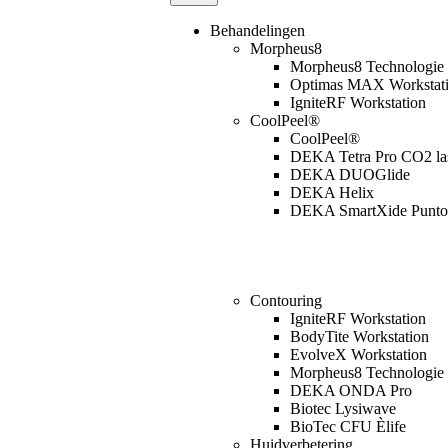
Behandelingen
Morpheus8
Morpheus8 Technologie
Optimas MAX Workstat
IgniteRF Workstation
CoolPeel®
CoolPeel®
DEKA Tetra Pro CO2 la
DEKA DUOGlide
DEKA Helix
DEKA SmartXide Punto
Contouring
IgniteRF Workstation
BodyTite Workstation
EvolveX Workstation
Morpheus8 Technologie
DEKA ONDA Pro
Biotec Lysiwave
BioTec CFU Èlife
Huidverbetering