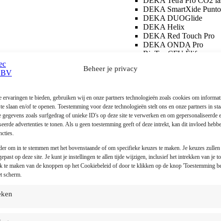
DEKA Tetra Pro CO2 la
DEKA SmartXide Punto
DEKA DUOGlide
DEKA Helix
DEKA Red Touch Pro
DEKA ONDA Pro
BioTec CFU Èlife
Vasculair
Beheer je privacy
Optimas MAX Workstat
DEKA Motus Pro
DEKA Red Touch Pro
XLase Plus Laserplatfor
 ervaringen te bieden, gebruiken wij en onze partners technologieën zoals cookies om informati
Merken
 te slaan en/of te openen. Toestemming voor deze technologieën stelt ons en onze partners in st
InMode
e gegevens zoals surfgedrag of unieke ID's op deze site te verwerken en om gepersonaliseerde e
IgniteRF Workstation
seerde advertenties te tonen. Als u geen toestemming geeft of deze intrekt, kan dit invloed hebb
Optimas MAX Workstat
cties.
BodyTite Workstation
der om in te stemmen met het bovenstaande of om specifieke keuzes te maken. Je keuzes zullen 
EvolveX Workstation
past op deze site. Je kunt je instellingen te allen tijde wijzigen, inclusief het intrekken van je 
EmpowerRF Workstatio
k te maken van de knoppen op het Cookiebeleid of door te klikken op de knop 'Toestemming b
Morpheus8 Technologie
t scherm.
QuantumRF Technologi
DEKA
ieken
DEKA Tetra Pro CO2 la
DEKA SmartXide Punto
DEKA DUOGlide