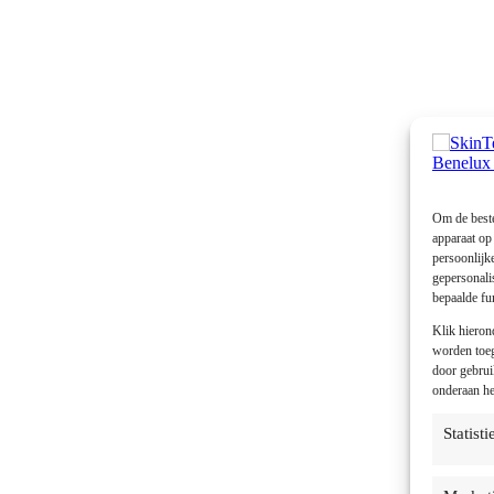
Om de beste
apparaat op
persoonlijk
gepersonali
bepaalde fun
Klik hieron
worden toege
door gebrui
onderaan he
Statist