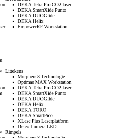
ion
DEKA Tetra Pro CO2 laser
DEKA SmartXide Punto
DEKA DUOGlide
DEKA Helix
ser
EmpowerRF Workstation
m
Littekens
Morpheus8 Technologie
Optimas MAX Workstation
ion
DEKA Tetra Pro CO2 laser
m
DEKA SmartXide Punto
DEKA DUOGlide
DEKA Helix
DEKA TORO
DEKA SmartPico
XLase Plus Laserplatform
Deleo Lumera LED
Rimpels
ion
Morpheus8 Technologie