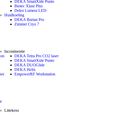
DEKA SmartXide Punto
Biotec Xlase Plus
Deleo Lumera LED
Huidkoeling
DEKA Burian Pro
Zimmer Cryo 7
Incontinentie
ion
DEKA Tetra Pro CO2 laser
DEKA SmartXide Punto
DEKA DUOGlide
DEKA Helix
ser
EmpowerRF Workstation
m
Littekens