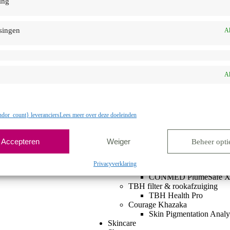
ing
DEKA Helix
CoolPeel®
DEKA Motus Pro
DEKA Motus AX
singen
Al
DEKA Red Touch Pro
DEKA SmartPico
DEKA TORO
DEKA ONDA Pro
Biotec
Al
Biotec Xlase Plus
Biotec Lysiwave
BioTec CFU Èlife
Elits
dor_count} leveranciers
Lees meer over deze doeleinden
Epil808 Diode Laser
Deleo
Deleo Lumera LED
Accepteren
Weiger
Beheer opti
Zimmer
Zimmer Cryo 7
Privacyverklaring
ConMed filter & rookafzuiging
CONMED PlumeSafe X
TBH filter & rookafzuiging
TBH Health Pro
Courage Khazaka
Skin Pigmentation Anal
Skincare