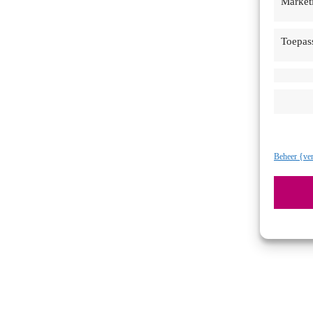
Market
Toepas
Beheer {ven