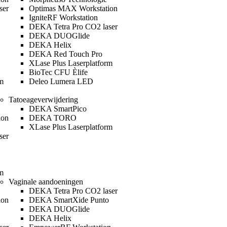
ser
Optimas MAX Workstation
IgniteRF Workstation
DEKA Tetra Pro CO2 laser
DEKA DUOGlide
DEKA Helix
DEKA Red Touch Pro
XLase Plus Laserplatform
BioTec CFU Èlife
m
Deleo Lumera LED
Tatoeageverwijdering
DEKA SmartPico
ion
DEKA TORO
XLase Plus Laserplatform
ser
m
Vaginale aandoeningen
DEKA Tetra Pro CO2 laser
ion
DEKA SmartXide Punto
DEKA DUOGlide
DEKA Helix