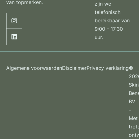
van topmerken.
zijn we
telefonisch
bereikbaar van
9:00 – 17:30
uur.
Algemene voorwaarden
Disclaimer
Privacy verklaring
©
202
Ski
Ben
BV
–
Met
trot
ont