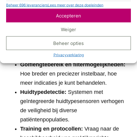
Regulation) mag in de Benelux niet klinisch
Beheer 696 leveranciers
Lees meer over deze doeleinden
worden ingezet.
Accepteren
Concrete aandachtspunten bij de selectie zijn:
Weiger
CE-markering en MDR-conformiteit:
Beheer opties
Controleer of het apparaat is gecertificeerd
voor medisch gebruik in Europa.
Privacyverklaring
Golflengtebereik en filtermogelijkheden:
Hoe breder en preciezer instelbaar, hoe
meer indicaties je kunt behandelen.
Huidtypedetectie:
Systemen met
geïntegreerde huidtypesensoren verhogen
de veiligheid bij diverse
patiëntenpopulaties.
Training en protocollen:
Vraag naar de