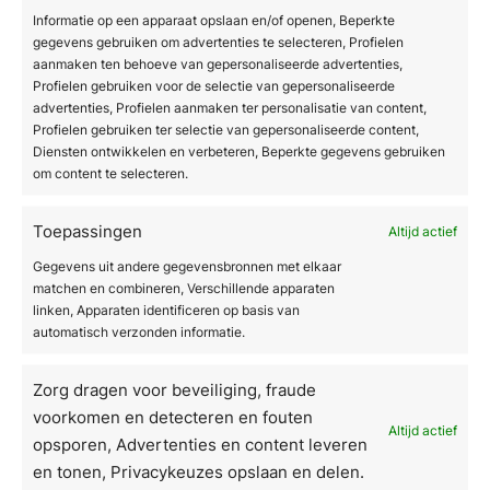
verlaagt de drempel voor behandelaars en
Informatie op een apparaat opslaan en/of openen, Beperkte
vergroot het vertrouwen van patiënten in de
gegevens gebruiken om advertenties te selecteren, Profielen
aanmaken ten behoeve van gepersonaliseerde advertenties,
behandeling.
Profielen gebruiken voor de selectie van gepersonaliseerde
advertenties, Profielen aanmaken ter personalisatie van content,
Waar moet een cosmetisch
Profielen gebruiken ter selectie van gepersonaliseerde content,
arts op letten bij de
Diensten ontwikkelen en verbeteren, Beperkte gegevens gebruiken
om content te selecteren.
aanschaf van IPL-
apparatuur?
Toepassingen
Altijd actief
Gegevens uit andere gegevensbronnen met elkaar
Bij de aanschaf van IPL-apparatuur moet een
matchen en combineren, Verschillende apparaten
cosmetisch arts letten op klinische validatie, de
linken, Apparaten identificeren op basis van
beschikbaarheid van behandelprotocollen voor
automatisch verzonden informatie.
de gewenste indicaties, technische
ondersteuning na aankoop en certificering
Zorg dragen voor beveiliging, fraude
volgens de geldende Europese medische
voorkomen en detecteren en fouten
Altijd actief
regelgeving. Een apparaat dat niet voldoet aan
opsporen, Advertenties en content leveren
de MDR-richtlijnen (Medical Device
en tonen, Privacykeuzes opslaan en delen.