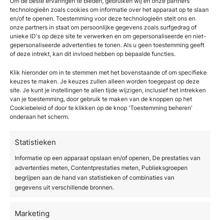
kliniek.
Om de beste ervaringen te bieden, gebruiken wij en onze partners
technologieën zoals cookies om informatie over het apparaat op te slaan
en/of te openen. Toestemming voor deze technologieën stelt ons en
Vanuit bedrijfsmatig perspectief zijn er sterke
onze partners in staat om persoonlijke gegevens zoals surfgedrag of
argumenten voor de investering. Een IPL-
unieke ID's op deze site te verwerken en om gepersonaliseerde en niet-
gepersonaliseerde advertenties te tonen. Als u geen toestemming geeft
apparaat kan worden ingezet voor meerdere
of deze intrekt, kan dit invloed hebben op bepaalde functies.
behandelprotocollen, wat betekent dat één
apparaat meerdere inkomstenstromen
Klik hieronder om in te stemmen met het bovenstaande of om specifieke
keuzes te maken. Je keuzes zullen alleen worden toegepast op deze
genereert. Patiënten komen bovendien terug
site. Je kunt je instellingen te allen tijde wijzigen, inclusief het intrekken
voor vervolgbehandelingen, wat de
van je toestemming, door gebruik te maken van de knoppen op het
langetermijnomzet per patiënt verhoogt. De
Cookiebeleid of door te klikken op de knop 'Toestemming beheren'
onderaan het scherm.
behandelingen zijn relatief snel uit te voeren,
waardoor de agenda efficiënt gevuld kan
Statistieken
worden.
Informatie op een apparaat opslaan en/of openen, De prestaties van
Daarnaast spelen technologische
advertenties meten, Contentprestaties meten, Publieksgroepen
verbeteringen een rol. Moderne IPL-systemen
begrijpen aan de hand van statistieken of combinaties van
gegevens uit verschillende bronnen.
bieden betere koeling, nauwkeurigere
filteropties en geavanceerde huidtypesensoren
Marketing
die de veiligheid en effectiviteit verhogen. Dit