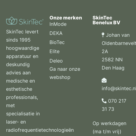
Onze merken
SkinTec
Benelux BV
InMode
SkinTec levert
DEKA
Johan van
sinds 1995
BioTec
Oldenbarnevel
hoogwaardige
2A
Elite
apparatuur en
2582 NN
Deleo
deskundig
Den Haag
Ga naar onze
advies aan
webshop
medische en
info@skintec.n
esthetische
professionals,
070 217
met
31 73
specialisatie in
laser- en
Op werkdagen
radiofrequentietechnologieën
(ma t/m vrij)