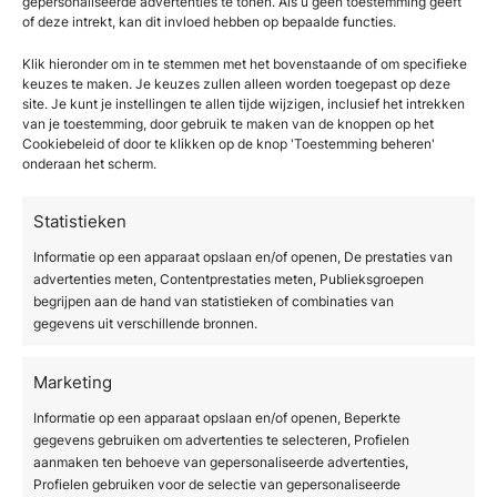
gepersonaliseerde advertenties te tonen. Als u geen toestemming geeft
of deze intrekt, kan dit invloed hebben op bepaalde functies.
gebruiken.
Trainingen
vinden plaats op ons
kantoor in Den Haag of bij jou op locatie.
Klik hieronder om in te stemmen met het bovenstaande of om specifieke
keuzes te maken. Je keuzes zullen alleen worden toegepast op deze
Kom langs in ons kenniscentrum
site. Je kunt je instellingen te allen tijde wijzigen, inclusief het intrekken
van je toestemming, door gebruik te maken van de knoppen op het
SkinTec organiseert regelmatig
Cookiebeleid of door te klikken op de knop 'Toestemming beheren'
onderaan het scherm.
introductiedagen voor onze apparatuur.
Tijdens deze dagen krijg je uitleg over de
Statistieken
technologie, het gebruik van de apparatuur en
Informatie op een apparaat opslaan en/of openen, De prestaties van
de beste combinaties met cosmetica.
advertenties meten, Contentprestaties meten, Publieksgroepen
begrijpen aan de hand van statistieken of combinaties van
Aan de slag met onze apparatuur
gegevens uit verschillende bronnen.
Om effectieve en veilige behandelingen uit te
voeren met onze apparatuur, is de juiste
Marketing
begeleiding, training en ondersteuning
Informatie op een apparaat opslaan en/of openen, Beperkte
essentieel.
gegevens gebruiken om advertenties te selecteren, Profielen
aanmaken ten behoeve van gepersonaliseerde advertenties,
Profielen gebruiken voor de selectie van gepersonaliseerde