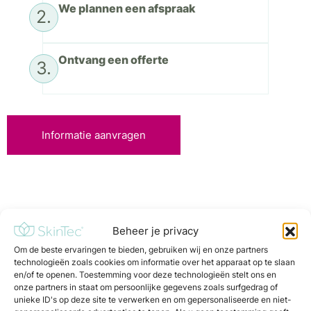
We plannen een afspraak
2.
Ontvang een offerte
3.
Informatie aanvragen
Beheer je privacy
Leer het bij SkinTec!
Om de beste ervaringen te bieden, gebruiken wij en onze partners
Meld je aan voor SkinTec Academy
technologieën zoals cookies om informatie over het apparaat op te slaan
en/of te openen. Toestemming voor deze technologieën stelt ons en
onze partners in staat om persoonlijke gegevens zoals surfgedrag of
Wij zorgen ervoor dat jij en je team volledig
unieke ID's op deze site te verwerken en om gepersonaliseerde en niet-
voorbereid zijn om de apparatuur optimaal te