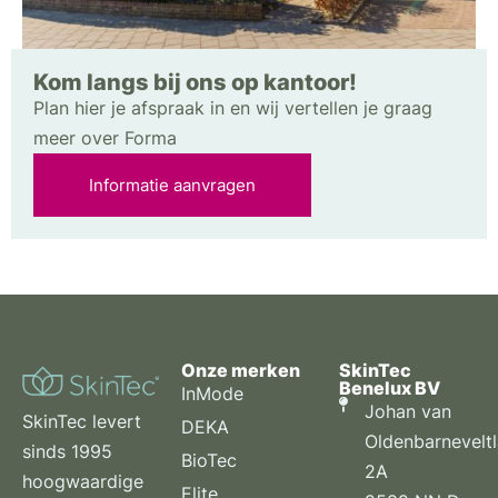
Kom langs bij ons op kantoor!
Plan hier je afspraak in en wij vertellen je graag
meer over Forma
Informatie aanvragen
Onze merken
SkinTec
Benelux BV
InMode
Johan van
SkinTec levert
DEKA
Oldenbarnevelt
sinds 1995
BioTec
2A
hoogwaardige
Elite