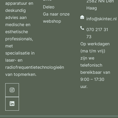
2582 NN Den
apparatuur en
Deleo
Haag
deskundig
Ga naar onze
advies aan
info@skintec.nl
webshop
medische en
070 217 31
esthetische
73
professionals,
Op werkdagen
met
(ma t/m vrij)
specialisatie in
zijn we
laser- en
telefonisch
radiofrequentietechnologieën
bereikbaar van
van topmerken.
9:00 – 17:30
uur.