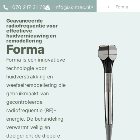
Home
070 217 31 73
--->
Optimas MAX Workstation
info@skintec.nl
--->
Forma
0
Geavanceerde
radiofrequentie voor
effectieve
huidvernieuwing en
remodellering
Forma
Forma is een innovatieve
technologie voor
huidverstrakking en
weefselremodellering die
gebruikmaakt van
gecontroleerde
radiofrequentie (RF)-
energie. De behandeling
verwarmt veilig en
doelgericht de diepere