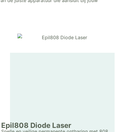
an de juiste apparatuur die aansluit bij jouw
Epil808 Diode Laser
Snelle en veilige permanente ontharing met 808