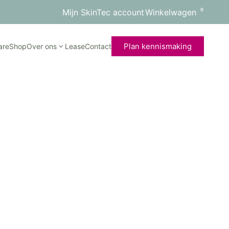
0
Mijn SkinTec account
Winkelwagen
Plan kennismaking
are
Shop
Over ons
Lease
Contact
aat