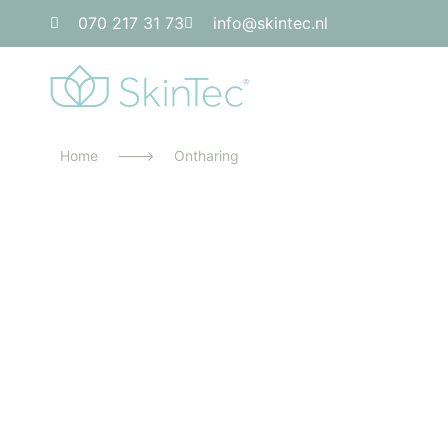
070 217 31 73
info@skintec.nl
Home
--->
Ontharing
de