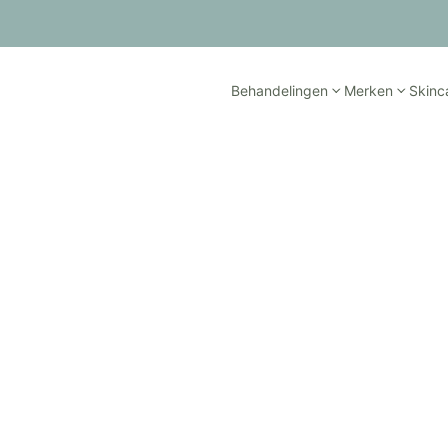
Behandelingen
Merken
Skinc
Ontharing
 beste laserapparatuur op m