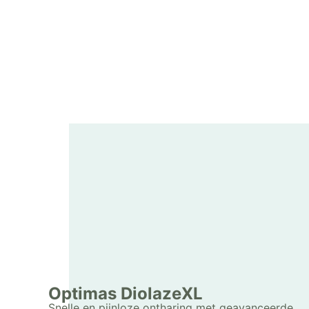
Optimas DiolazeXL
Snelle en pijnloze ontharing met geavanceerde