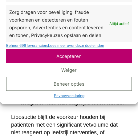
verwacht.
Zorg dragen voor beveiliging, fraude
Wie zijn de ideale kandidaten voor
voorkomen en detecteren en fouten
InMode?
Altijd actief
opsporen, Advertenties en content leveren
en tonen, Privacykeuzes opslaan en delen.
Patiënten met een stabiel gewicht die
Beheer 696 leveranciers
Lees meer over deze doeleinden
lokale vetophopingen willen behandelen
Accepteren
Mensen met lichte huidverslapping die
verstrakking wensen
Weiger
Patiënten die eerder liposuctie hebben
Beheer opties
gehad en de huidkwaliteit willen verbeteren
Mensen die actief zijn en een snelle
Privacyverklaring
terugkeer naar hun dagelijks leven wensen
Liposuctie blijft de voorkeur houden bij
patiënten met een significant vetvolume dat
niet reageert op leefstijlinterventies, of