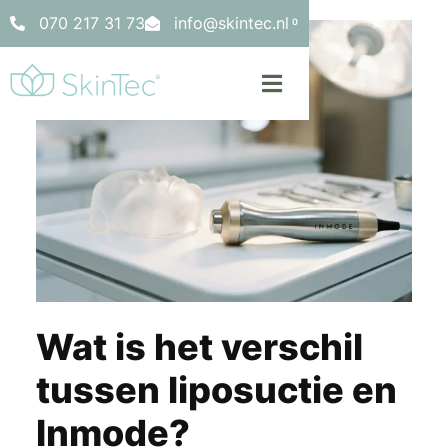
070 217 31 73
info@skintec.nl
0
Wat is het verschil
tussen liposuctie en
Inmode?