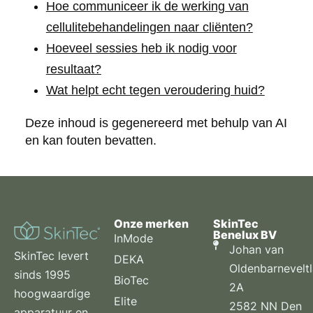
Hoe communiceer ik de werking van
cellulitebehandelingen naar cliënten?
Hoeveel sessies heb ik nodig voor
resultaat?
Wat helpt echt tegen veroudering huid?
Deze inhoud is gegenereerd met behulp van AI
en kan fouten bevatten.
Onze merken
SkinTec
Benelux BV
InMode
Johan van
SkinTec levert
DEKA
Oldenbarnevelt
sinds 1995
BioTec
2A
hoogwaardige
Elite
2582 NN Den
apparatuur en