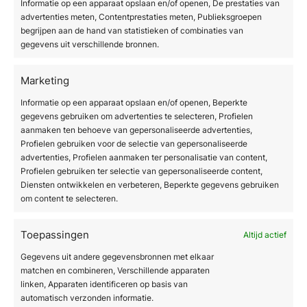
Informatie op een apparaat opslaan en/of openen, De prestaties van
veiligheidsprofiel maakt InMode aantrekkelijk
advertenties meten, Contentprestaties meten, Publieksgroepen
voor klinieken die kwalitatieve resultaten willen
begrijpen aan de hand van statistieken of combinaties van
gegevens uit verschillende bronnen.
bieden zonder de risico’s van een
operatiekamer.
Marketing
Voor wie is InMode geschikt
Informatie op een apparaat opslaan en/of openen, Beperkte
en wanneer is liposuctie
gegevens gebruiken om advertenties te selecteren, Profielen
aanmaken ten behoeve van gepersonaliseerde advertenties,
beter?
Profielen gebruiken voor de selectie van gepersonaliseerde
advertenties, Profielen aanmaken ter personalisatie van content,
Profielen gebruiken ter selectie van gepersonaliseerde content,
InMode is het meest geschikt voor patiënten
Diensten ontwikkelen en verbeteren, Beperkte gegevens gebruiken
met lichte tot matige vetophopingen die ook
om content te selecteren.
huidverstrakking wensen, die geen
chirurgische ingreep willen of kunnen
Toepassingen
Altijd actief
ondergaan en die een korte hersteltijd nodig
Gegevens uit andere gegevensbronnen met elkaar
hebben. Liposuctie is beter als de patiënt grote
matchen en combineren, Verschillende apparaten
hoeveelheden vet wil verwijderen of een
linken, Apparaten identificeren op basis van
onmiddellijk en dramatisch volumeverlies
automatisch verzonden informatie.