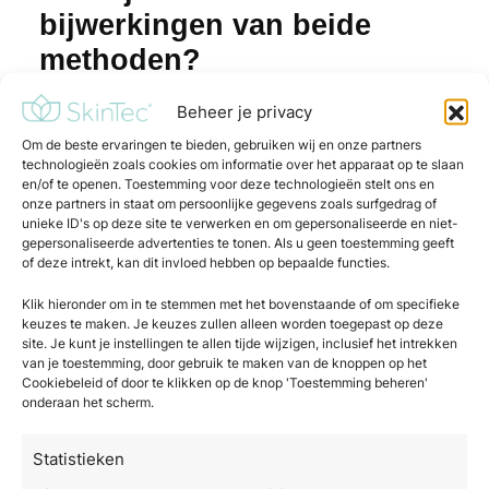
bijwerkingen van beide
methoden?
Liposuctie brengt chirurgische risico’s met zich
Beheer je privacy
mee, zoals infectie, bloedingen,
Om de beste ervaringen te bieden, gebruiken wij en onze partners
anesthesiecomplicaties, onregelmatigheden in
technologieën zoals cookies om informatie over het apparaat op te slaan
en/of te openen. Toestemming voor deze technologieën stelt ons en
het vetweefsel en een langdurige
onze partners in staat om persoonlijke gegevens zoals surfgedrag of
herstelperiode. InMode heeft een aanzienlijk
unieke ID's op deze site te verwerken en om gepersonaliseerde en niet-
gepersonaliseerde advertenties te tonen. Als u geen toestemming geeft
lager risicoprofiel: de meest voorkomende
of deze intrekt, kan dit invloed hebben op bepaalde functies.
bijwerkingen zijn tijdelijke roodheid, zwelling en
een licht gevoel van warmte of gevoeligheid in
Klik hieronder om in te stemmen met het bovenstaande of om specifieke
keuzes te maken. Je keuzes zullen alleen worden toegepast op deze
het behandelde gebied.
site. Je kunt je instellingen te allen tijde wijzigen, inclusief het intrekken
van je toestemming, door gebruik te maken van de knoppen op het
Bij minimaal invasieve InMode-behandelingen
Cookiebeleid of door te klikken op de knop 'Toestemming beheren'
zoals BodyTite bestaat een klein risico op
onderaan het scherm.
brandwonden of tijdelijke gevoelloosheid, maar
dit komt zelden voor bij correct gebruik door
Statistieken
getrainde professionals. Juist dit gunstige