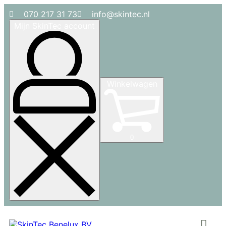
070 217 31 73
info@skintec.nl
Mijn SkinTec account
Winkelwagen
0