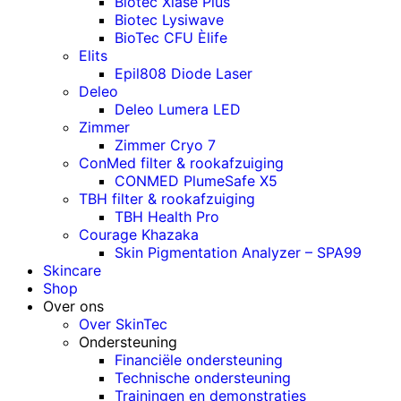
Biotec Xlase Plus
Biotec Lysiwave
BioTec CFU Èlife
Elits
Epil808 Diode Laser
Deleo
Deleo Lumera LED
Zimmer
Zimmer Cryo 7
ConMed filter & rookafzuiging
CONMED PlumeSafe X5
TBH filter & rookafzuiging
TBH Health Pro
Courage Khazaka
Skin Pigmentation Analyzer – SPA99
Skincare
Shop
Over ons
Over SkinTec
Ondersteuning
Financiële ondersteuning
Technische ondersteuning
Trainingen en demonstraties