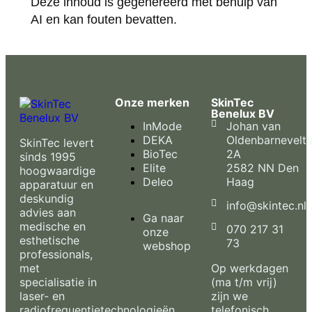
Deze inhoud is gegenereerd met behulp van
AI en kan fouten bevatten.
Onze merken
SkinTec
Benelux BV
InMode
Johan van
DEKA
Oldenbarneveltl
SkinTec levert
BioTec
2A
sinds 1995
Elite
2582 NN Den
hoogwaardige
Deleo
Haag
apparatuur en
deskundig
info@skintec.nl
advies aan
Ga naar
medische en
070 217 31
onze
esthetische
73
webshop
professionals,
met
Op werkdagen
specialisatie in
(ma t/m vrij)
laser- en
zijn we
radiofrequentietechnologieën
telefonisch