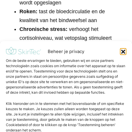
wordt opgeslagen
Roken:
tast de bloedcirculatie en de
kwaliteit van het bindweefsel aan
Chronische stress:
verhoogt het
cortisolniveau, wat vetopslag stimuleert
Vochtretentie:
door een natriumrijk dieet
Beheer je privacy
of onvoldoende beweging
Om de beste ervaringen te bieden, gebruiken wij en onze partners
Hormonale aandoeningen:
zoals
technologieën zoals cookies om informatie over het apparaat op te slaan
en/of te openen. Toestemming voor deze technologieën stelt ons en
hypogonadisme of het gebruik van
onze partners in staat om persoonlijke gegevens zoals surfgedrag of
bepaalde medicijnen
unieke ID's op deze site te verwerken en om gepersonaliseerde en niet-
gepersonaliseerde advertenties te tonen. Als u geen toestemming geeft
of deze intrekt, kan dit invloed hebben op bepaalde functies.
Verdwijnt cellulite vanzelf of
Klik hieronder om in te stemmen met het bovenstaande of om specifieke
heb je een behandeling
keuzes te maken. Je keuzes zullen alleen worden toegepast op deze
nodig?
site. Je kunt je instellingen te allen tijde wijzigen, inclusief het intrekken
van je toestemming, door gebruik te maken van de knoppen op het
Cookiebeleid of door te klikken op de knop 'Toestemming beheren'
Cellulite verdwijnt zelden volledig vanzelf.
onderaan het scherm.