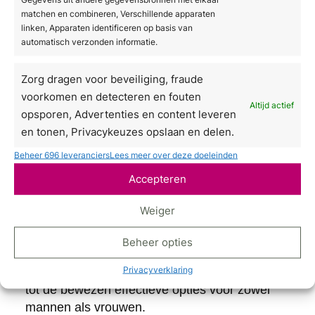
matchen en combineren, Verschillende apparaten
De meeste mensen die echt resultaat willen,
linken, Apparaten identificeren op basis van
kiezen uiteindelijk voor een professionele
automatisch verzonden informatie.
behandeling die het vetweefsel en de
bindweefselstructuur direct aanpakt.
Zorg dragen voor beveiliging, fraude
voorkomen en detecteren en fouten
Welke behandelingen
Altijd actief
opsporen, Advertenties en content leveren
werken het beste tegen
en tonen, Privacykeuzes opslaan en delen.
cellulite?
Beheer 696 leveranciers
Lees meer over deze doeleinden
Accepteren
De meest effectieve behandelingen tegen
cellulite zijn die waarbij het onderliggende
Weiger
vetweefsel en de doorbloeding direct worden
aangepakt. Technieken zoals radiofrequentie,
Beheer opties
ultrasound, shockwave therapie en
Privacyverklaring
lichaamscontouring met microgolven behoren
tot de bewezen effectieve opties voor zowel
mannen als vrouwen.