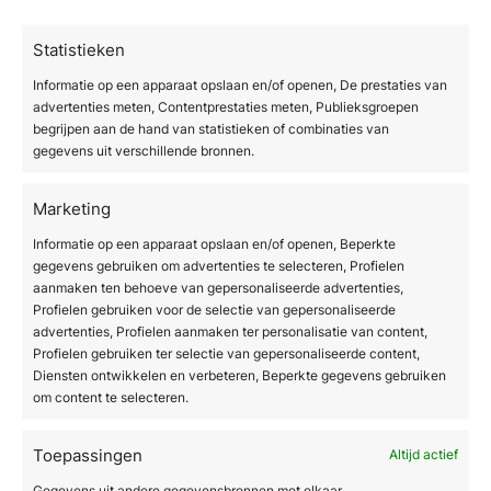
Leefstijlveranderingen zoals meer bewegen,
gezonder eten en voldoende hydratatie kunnen
Statistieken
de zichtbaarheid verminderen, maar de
Informatie op een apparaat opslaan en/of openen, De prestaties van
onderliggende structuur van het bindweefsel
advertenties meten, Contentprestaties meten, Publieksgroepen
verandert daarmee niet fundamenteel. Voor
begrijpen aan de hand van statistieken of combinaties van
gegevens uit verschillende bronnen.
een merkbaar en blijvend resultaat is een
gerichte cellulitebehandeling doorgaans
Marketing
noodzakelijk.
Informatie op een apparaat opslaan en/of openen, Beperkte
Gewichtsverlies helpt bij mensen met
gegevens gebruiken om advertenties te selecteren, Profielen
overgewicht, maar het lost het structurele
aanmaken ten behoeve van gepersonaliseerde advertenties,
Profielen gebruiken voor de selectie van gepersonaliseerde
probleem niet op. Sterker nog, snel
advertenties, Profielen aanmaken ter personalisatie van content,
gewichtsverlies kan cellulite tijdelijk
Profielen gebruiken ter selectie van gepersonaliseerde content,
zichtbaarder maken doordat de huid slapper
Diensten ontwikkelen en verbeteren, Beperkte gegevens gebruiken
wordt. Krachttraining en het opbouwen van
om content te selecteren.
spiermassa kunnen de huid strakker laten
ogen, maar ook dat pakt de oorzaak niet
Toepassingen
Altijd actief
volledig aan.
Gegevens uit andere gegevensbronnen met elkaar