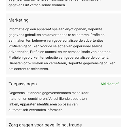
resultaat opleveren.
gegevens uit verschillende bronnen.
Hoe SkinTec jou helpt met
Marketing
LED therapie
Informatie op een apparaat opslaan en/of openen, Beperkte
gegevens gebruiken om advertenties te selecteren, Profielen
Bij SkinTec Benelux ondersteunen wij
aanmaken ten behoeve van gepersonaliseerde advertenties,
medische en esthetische professionals met
Profielen gebruiken voor de selectie van gepersonaliseerde
hoogwaardige apparatuur en persoonlijk
advertenties, Profielen aanmaken ter personalisatie van content,
Profielen gebruiken ter selectie van gepersonaliseerde content,
advies op het gebied van lichttherapie en
Diensten ontwikkelen en verbeteren, Beperkte gegevens gebruiken
aanverwante technologieën. Wij werken
om content te selecteren.
uitsluitend met topmerken die voldoen aan de
strengste medische veiligheidsnormen, zodat
Toepassingen
Altijd actief
jij als professional je cliënten optimaal kunt
Gegevens uit andere gegevensbronnen met elkaar
behandelen.
matchen en combineren, Verschillende apparaten
linken, Apparaten identificeren op basis van
Dit is wat wij voor jou kunnen betekenen:
automatisch verzonden informatie.
Professionele LED apparatuur:
wij
Zorg dragen voor beveiliging, fraude