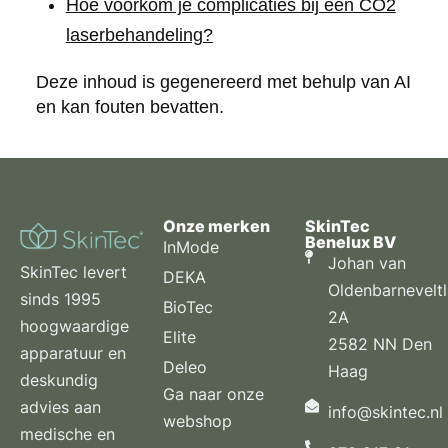
Hoe voorkom je complicaties bij een CO2
laserbehandeling?
Deze inhoud is gegenereerd met behulp van AI
en kan fouten bevatten.
Onze merken
SkinTec
Benelux BV
InMode
Johan van
SkinTec levert
DEKA
Oldenbarnevelt
sinds 1995
BioTec
2A
hoogwaardige
Elite
2582 NN Den
apparatuur en
Deleo
Haag
deskundig
Ga naar onze
advies aan
info@skintec.nl
webshop
medische en