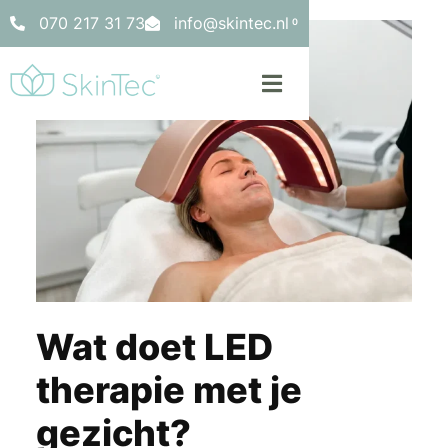
070 217 31 73
info@skintec.nl
0
Wat doet LED
therapie met je
gezicht?