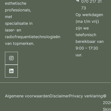
070 217 31
esthetische
73
professionals,
Op werkdagen
met
(ma t/m vrij)
specialisatie in
zijn we
laser- en
telefonisch
radiofrequentietechnologieën
bereikbaar van
van topmerken.
9:00 – 17:30
uur.
Algemene voorwaarden
Disclaimer
Privacy verklaring
©
202
Ski