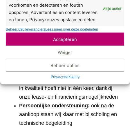
bieden geavanceerde toestellen zoals de
voorkomen en detecteren en fouten
Altijd actief
Deleo Lumera professioneel LED apparaat
opsporen, Advertenties en content leveren
die klinisch bewezen resultaten leveren
en tonen, Privacykeuzes opslaan en delen.
Maatwerktrainingen:
onze specialisten
Beheer 696 leveranciers
Lees meer over deze doeleinden
begeleiden jou in het correct en effectief
Accepteren
inzetten van LED therapie
Weiger
Eerlijk advies:
wij helpen je de juiste
apparatuur te kiezen die past bij jouw
Beheer opties
kliniek en doelgroep
Privacyverklaring
Flexibele financieringsopties:
investeren
in kwaliteit hoeft niet in één keer, dankzij
onze lease- en financieringsmogelijkheden
Persoonlijke ondersteuning:
ook na de
aankoop staan wij klaar met bijscholing en
technische begeleiding