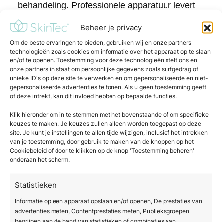
behandeling. Professionele apparatuur levert
een aanzienlijk hogere energiedichtheid, dringt
Beheer je privacy
dieper door in de huid en kan worden
afgestemd op specifieke huidproblemen.
Om de beste ervaringen te bieden, gebruiken wij en onze partners
technologieën zoals cookies om informatie over het apparaat op te slaan
Thuisapparaten zijn veiliger voor dagelijks
en/of te openen. Toestemming voor deze technologieën stelt ons en
gebruik maar leveren minder klinisch meetbaar
onze partners in staat om persoonlijke gegevens zoals surfgedrag of
unieke ID's op deze site te verwerken en om gepersonaliseerde en niet-
resultaat.
gepersonaliseerde advertenties te tonen. Als u geen toestemming geeft
of deze intrekt, kan dit invloed hebben op bepaalde functies.
Een LED masker voor thuisgebruik kan een
goede aanvulling zijn op professionele sessies,
Klik hieronder om in te stemmen met het bovenstaande of om specifieke
keuzes te maken. Je keuzes zullen alleen worden toegepast op deze
maar vervangt ze niet. Thuisapparaten zijn
site. Je kunt je instellingen te allen tijde wijzigen, inclusief het intrekken
ontworpen met lagere vermogens om veilig
van je toestemming, door gebruik te maken van de knoppen op het
gebruik zonder begeleiding te garanderen.
Cookiebeleid of door te klikken op de knop 'Toestemming beheren'
onderaan het scherm.
Professionele apparaten worden bediend door
getrainde therapeuten die de behandeling
Statistieken
aanpassen op basis van jouw huidtype,
huidproblemen en behandeldoelen. De
Informatie op een apparaat opslaan en/of openen, De prestaties van
advertenties meten, Contentprestaties meten, Publieksgroepen
combinatie van beide kan het meest effectieve
begrijpen aan de hand van statistieken of combinaties van