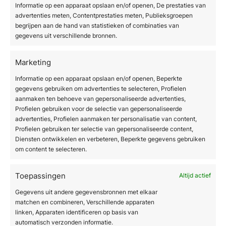
Informatie op een apparaat opslaan en/of openen, De prestaties van
laserbehandeling
.
advertenties meten, Contentprestaties meten, Publieksgroepen
begrijpen aan de hand van statistieken of combinaties van
Welke moderne instellingen
gegevens uit verschillende bronnen.
en parameters verminderen
Marketing
de hersteltijd?
Informatie op een apparaat opslaan en/of openen, Beperkte
gegevens gebruiken om advertenties te selecteren, Profielen
De hersteltijd na een CO2-laserbehandeling
aanmaken ten behoeve van gepersonaliseerde advertenties,
wordt sterk bepaald door de
Profielen gebruiken voor de selectie van gepersonaliseerde
behandelparameters die de professional
advertenties, Profielen aanmaken ter personalisatie van content,
instelt. De belangrijkste factoren zijn de
Profielen gebruiken ter selectie van gepersonaliseerde content,
Diensten ontwikkelen en verbeteren, Beperkte gegevens gebruiken
dekking van het behandelgebied, de
om content te selecteren.
energiedichtheid per puls en de diepte van de
ablatie. Door deze parameters zorgvuldig af te
Toepassingen
Altijd actief
stemmen op de huidconditie en het
behandeldoel, kan de downtime aanzienlijk
Gegevens uit andere gegevensbronnen met elkaar
matchen en combineren, Verschillende apparaten
worden beperkt.
linken, Apparaten identificeren op basis van
automatisch verzonden informatie.