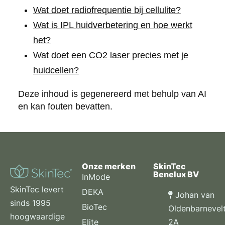
Wat doet radiofrequentie bij cellulite?
Wat is IPL huidverbetering en hoe werkt
het?
Wat doet een CO2 laser precies met je
huidcellen?
Deze inhoud is gegenereerd met behulp van AI
en kan fouten bevatten.
Onze merken
SkinTec
Benelux BV
InMode
SkinTec levert
DEKA
Johan van
sinds 1995
BioTec
Oldenbarnevel
hoogwaardige
2A
Elite