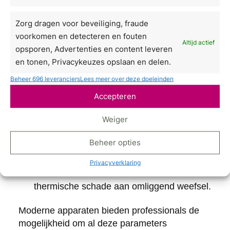
Dekking:
Een lagere fractiedekking,
bijvoorbeeld 20 tot 30 procent van het
Zorg dragen voor beveiliging, fraude
oppervlak, betekent meer intact weefsel en
voorkomen en detecteren en fouten
Altijd actief
sneller herstel.
opsporen, Advertenties en content leveren
en tonen, Privacykeuzes opslaan en delen.
Energie per puls:
Lagere energie per
behandelzone vermindert de diepte van de
Beheer 696 leveranciers
Lees meer over deze doeleinden
ablatie en daarmee de intensiteit van de
Accepteren
huidreactie.
Weiger
Aantal passages:
Minder herhalingen
over hetzelfde gebied beperken de
Beheer opties
cumulatieve warmteopbouw in de huid.
Privacyverklaring
Pulslengte:
Kortere pulsen reduceren
thermische schade aan omliggend weefsel.
Moderne apparaten bieden professionals de
mogelijkheid om al deze parameters