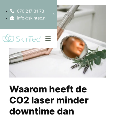
070 217 31 73
0
info@skintec.nl
Waarom heeft de
CO2 laser minder
downtime dan