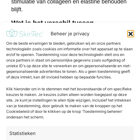
stimulatie van collageen en elastine behouden
blijft.
Wat is het verschil tussen
fractioneel ablatief en fractioneel
Beheer je privacy
niet-ablatief?
Om de beste ervaringen te bieden, gebruiken wij en onze partners
technologieën zoals cookies om informatie over het apparaat op te slaan
Fractionele CO2-lasers zijn ablatief, wat
en/of te openen. Toestemming voor deze technologieën stelt ons en
betekent dat ze daadwerkelijk weefsel
onze partners in staat om persoonlijke gegevens zoals surfgedrag of
unieke ID's op deze site te verwerken en om gepersonaliseerde en niet-
verdampen. Dit onderscheidt ze van niet-
gepersonaliseerde advertenties te tonen. Als u geen toestemming geeft
ablatieve fractionele lasers, die de huid
of deze intrekt, kan dit invloed hebben op bepaalde functies.
verhitten zonder het oppervlak te verwijderen.
Klik hieronder om in te stemmen met het bovenstaande of om specifieke
Ablatieve fractionele behandelingen geven
keuzes te maken. Je keuzes zullen alleen worden toegepast op deze
doorgaans krachtigere en langdurigere
site. Je kunt je instellingen te allen tijde wijzigen, inclusief het intrekken
van je toestemming, door gebruik te maken van de knoppen op het
resultaten, maar kennen nog altijd een kortere
Cookiebeleid of door te klikken op de knop 'Toestemming beheren'
downtime dan de oude, volledig ablatieve
onderaan het scherm.
methoden. Een voorbeeld van een moderne
ablatieve behandeling met minimale downtime
Statistieken
is de
CoolPeel® fractionele CO2-