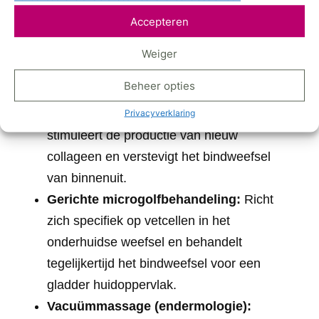
Accepteren
Shockwave therapie:
Elektromagnetische
golven breken de bindweefselstrengjes op
Weiger
en stimuleren de doorbloeding en
Beheer opties
collagenese in het behandelde gebied.
Radiofrequentie:
Warmte-energie
Privacyverklaring
stimuleert de productie van nieuw
collageen en verstevigt het bindweefsel
van binnenuit.
Gerichte microgolfbehandeling:
Richt
zich specifiek op vetcellen in het
onderhuidse weefsel en behandelt
tegelijkertijd het bindweefsel voor een
gladder huidoppervlak.
Vacuümmassage (endermologie):