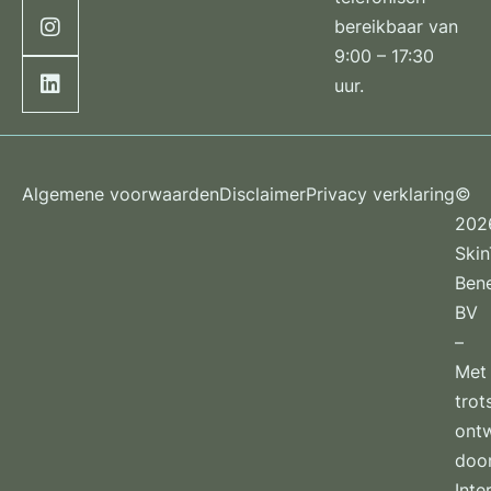
bereikbaar van
9:00 – 17:30
uur.
Algemene voorwaarden
Disclaimer
Privacy verklaring
©
202
Ski
Ben
BV
–
Met
trot
ont
doo
Inte