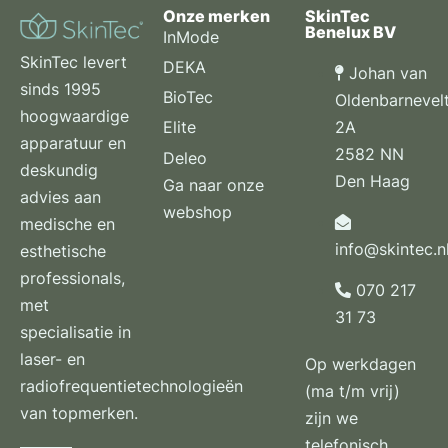
Onze merken
SkinTec
Benelux BV
InMode
SkinTec levert
DEKA
Johan van
sinds 1995
BioTec
Oldenbarnevel
hoogwaardige
2A
Elite
apparatuur en
2582 NN
Deleo
deskundig
Den Haag
Ga naar onze
advies aan
webshop
medische en
info@skintec.n
esthetische
professionals,
070 217
met
31 73
specialisatie in
laser- en
Op werkdagen
radiofrequentietechnologieën
(ma t/m vrij)
van topmerken.
zijn we
telefonisch