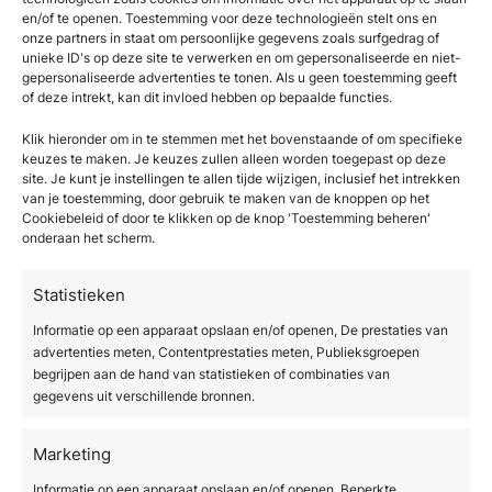
plek houden, veranderen niet door beweging.
en/of te openen. Toestemming voor deze technologieën stelt ons en
Sport kan het vetgehalte verlagen en de
onze partners in staat om persoonlijke gegevens zoals surfgedrag of
spieren versterken, maar de onderliggende
unieke ID's op deze site te verwerken en om gepersonaliseerde en niet-
gepersonaliseerde advertenties te tonen. Als u geen toestemming geeft
architectuur van het bindweefsel blijft
of deze intrekt, kan dit invloed hebben op bepaalde functies.
ongewijzigd.
Klik hieronder om in te stemmen met het bovenstaande of om specifieke
Zelfs bij mensen met weinig lichaamsvet en
keuzes te maken. Je keuzes zullen alleen worden toegepast op deze
site. Je kunt je instellingen te allen tijde wijzigen, inclusief het intrekken
een uitstekende conditie is cellulite aanwezig.
van je toestemming, door gebruik te maken van de knoppen op het
Topsporters en modellen hebben er ook mee
Cookiebeleid of door te klikken op de knop 'Toestemming beheren'
onderaan het scherm.
te maken. Dit bevestigt dat cellulite geen
kwestie is van conditie of gewicht, maar van
Statistieken
genetisch bepaalde bindweefselstructuur en
hormonale invloeden.
Informatie op een apparaat opslaan en/of openen, De prestaties van
advertenties meten, Contentprestaties meten, Publieksgroepen
Bovendien neemt de huidkwaliteit af met de
begrijpen aan de hand van statistieken of combinaties van
gegevens uit verschillende bronnen.
leeftijd. De productie van collageen en elastine
vermindert, waardoor de huid dunner en
minder elastisch wordt. Hierdoor wordt cellulite
Marketing
juist zichtbaarder naarmate je ouder wordt, ook
Informatie op een apparaat opslaan en/of openen, Beperkte