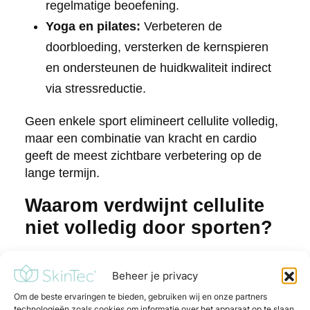
regelmatige beoefening.
Yoga en pilates:
Verbeteren de
doorbloeding, versterken de kernspieren
en ondersteunen de huidkwaliteit indirect
via stressreductie.
Geen enkele sport elimineert cellulite volledig,
maar een combinatie van kracht en cardio
geeft de meest zichtbare verbetering op de
lange termijn.
Waarom verdwijnt cellulite
niet volledig door sporten?
Cellulite verdwijnt niet volledig door sporten
Beheer je privacy
omdat de oorzaak structureel is. De
bindweefselstrengjes die het vetweefsel op zijn
Om de beste ervaringen te bieden, gebruiken wij en onze partners
technologieën zoals cookies om informatie over het apparaat op te slaan