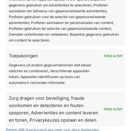
als je actief blijft sporten. Sport vertraagt dit
gegevens gebruiken om advertenties te selecteren, Profielen
aanmaken ten behoeve van gepersonaliseerde advertenties,
proces, maar keert het niet om.
Profielen gebruiken voor de selectie van gepersonaliseerde
advertenties, Profielen aanmaken ter personalisatie van content,
Welke professionele
Profielen gebruiken ter selectie van gepersonaliseerde content,
behandelingen verminderen
Diensten ontwikkelen en verbeteren, Beperkte gegevens gebruiken
om content te selecteren.
cellulite effectief?
Toepassingen
Altijd actief
Professionele
cellulite behandeling
richt zich
op de bindweefselstructuur zelf, iets wat sport
Gegevens uit andere gegevensbronnen met elkaar
matchen en combineren, Verschillende apparaten
niet kan bereiken. Technologieën zoals
linken, Apparaten identificeren op basis van
radiofrequentie, shockwave therapie en
automatisch verzonden informatie.
gerichte energiebehandeling werken dieper in
het weefsel en stimuleren collageen, breken
Zorg dragen voor beveiliging, fraude
vetcellen af en verbeteren de huidtextuur
voorkomen en detecteren en fouten
structureel.
Altijd actief
opsporen, Advertenties en content leveren
en tonen, Privacykeuzes opslaan en delen.
De meest effectieve professionele
behandelingen zijn:
Beheer 696 leveranciers
Lees meer over deze doeleinden