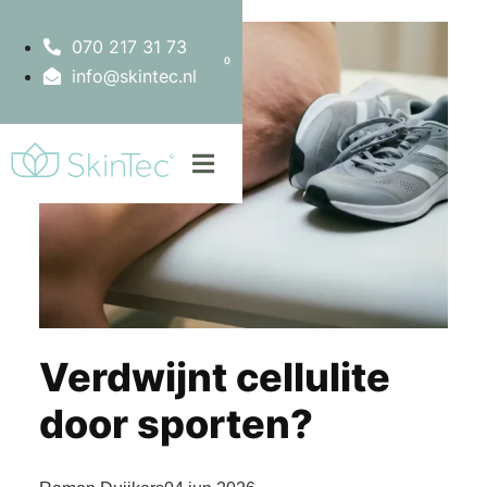
070 217 31 73
0
info@skintec.nl
Verdwijnt cellulite
door sporten?