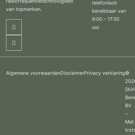
radiofrequentietechnologieën
telefonisch
van topmerken.
bereikbaar van
9:00 – 17:30
uur.
Algemene voorwaarden
Disclaimer
Privacy verklaring
©
202
Ski
Ben
BV
–
Met
trot