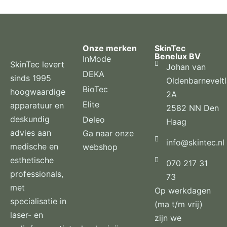
Onze merken
SkinTec
Benelux BV
InMode
SkinTec levert
Johan van
DEKA
sinds 1995
Oldenbarnevelt
BioTec
hoogwaardige
2A
Elite
apparatuur en
2582 NN Den
deskundig
Deleo
Haag
advies aan
Ga naar onze
info@skintec.nl
medische en
webshop
esthetische
070 217 31
professionals,
73
met
Op werkdagen
specialisatie in
(ma t/m vrij)
laser- en
zijn we