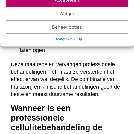
Droogborstelen of massage:
stimuleert
Weiger
de lymfedrainage en doorbloeding in het
onderhuidse weefsel
Beheer opties
Huidverzorging:
producten met cafeïne of
Privacyverklaring
retinol kunnen de huid tijdelijk strakker
laten ogen
Deze maatregelen vervangen professionele
behandelingen niet, maar ze versterken het
effect ervan wel degelijk. De combinatie van
thuiszorg en klinische behandelingen geeft de
beste en meest duurzame resultaten.
Wanneer is een
professionele
cellulitebehandeling de