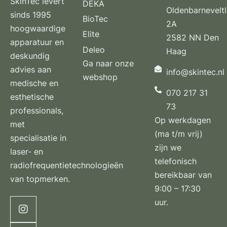
SkinTec levert
DEKA
Oldenbarnevelt
sinds 1995
BioTec
2A
hoogwaardige
Elite
2582 NN Den
apparatuur en
Deleo
Haag
deskundig
Ga naar onze
advies aan
info@skintec.nl
webshop
medische en
070 217 31
esthetische
73
professionals,
Op werkdagen
met
(ma t/m vrij)
specialisatie in
zijn we
laser- en
telefonisch
radiofrequentietechnologieën
bereikbaar van
van topmerken.
9:00 – 17:30
uur.