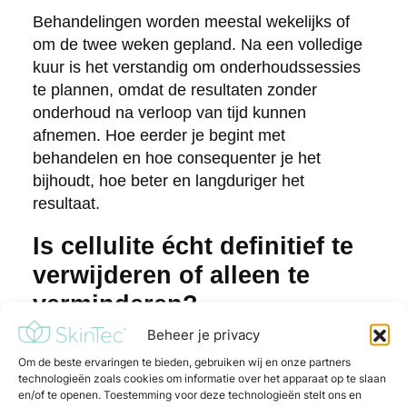
Behandelingen worden meestal wekelijks of
om de twee weken gepland. Na een volledige
kuur is het verstandig om onderhoudssessies
te plannen, omdat de resultaten zonder
onderhoud na verloop van tijd kunnen
afnemen. Hoe eerder je begint met
behandelen en hoe consequenter je het
bijhoudt, hoe beter en langduriger het
resultaat.
Is cellulite écht definitief te
verwijderen of alleen te
verminderen?
Beheer je privacy
Cellulite is niet definitief te verwijderen, maar
Om de beste ervaringen te bieden, gebruiken wij en onze partners
wel structureel te verminderen. De
technologieën zoals cookies om informatie over het apparaat op te slaan
onderliggende aanleg voor cellulite, bepaald
en/of te openen. Toestemming voor deze technologieën stelt ons en