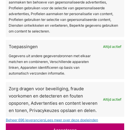
cellulite te verminderen?
aanmaken ten behoeve van gepersonaliseerde advertenties,
Profielen gebruiken voor de selectie van gepersonaliseerde
advertenties, Profielen aanmaken ter personalisatie van content,
Naast professionele behandelingen kun je zelf
Profielen gebruiken ter selectie van gepersonaliseerde content,
een aantal dingen doen om cellulite te
Diensten ontwikkelen en verbeteren, Beperkte gegevens gebruiken
verminderen. Een gezonde levensstijl
om content te selecteren.
ondersteunt de resultaten van professionele
behandelingen en kan de huidkwaliteit op de
Toepassingen
Altijd actief
lange termijn verbeteren.
Gegevens uit andere gegevensbronnen met elkaar
matchen en combineren, Verschillende apparaten
Beweging:
krachttraining en cardio
linken, Apparaten identificeren op basis van
automatisch verzonden informatie.
verbeteren de doorbloeding en
verminderen het vetpercentage
Zorg dragen voor beveiliging, fraude
Hydratatie:
voldoende water drinken
voorkomen en detecteren en fouten
Altijd actief
ondersteunt de elasticiteit van de huid
opsporen, Advertenties en content leveren
Voeding:
minder suiker, zout en bewerkte
en tonen, Privacykeuzes opslaan en delen.
voedingsmiddelen helpen vochtretentie te
Beheer 696 leveranciers
Lees meer over deze doeleinden
verminderen
Accepteren