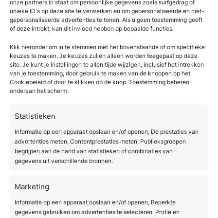
onze partners in staat om persoonlijke gegevens zoals surfgedrag of
door genetica, hormonen en de bouw van het
unieke ID's op deze site te verwerken en om gepersonaliseerde en niet-
bindweefsel, verdwijnt niet volledig. Wat wél
gepersonaliseerde advertenties te tonen. Als u geen toestemming geeft
mogelijk is, is de zichtbaarheid aanzienlijk te
of deze intrekt, kan dit invloed hebben op bepaalde functies.
verminderen en de huidkwaliteit duurzaam te
Klik hieronder om in te stemmen met het bovenstaande of om specifieke
verbeteren met de juiste aanpak.
keuzes te maken. Je keuzes zullen alleen worden toegepast op deze
site. Je kunt je instellingen te allen tijde wijzigen, inclusief het intrekken
Professionele behandelingen kunnen de huid
van je toestemming, door gebruik te maken van de knoppen op het
Cookiebeleid of door te klikken op de knop 'Toestemming beheren'
gladder, strakker en gelijkmatiger maken. Maar
onderaan het scherm.
zonder onderhoud en een gezonde levensstijl
kunnen de resultaten na verloop van tijd
Statistieken
afnemen. Denk aan cellulitebehandeling als
Informatie op een apparaat opslaan en/of openen, De prestaties van
een langetermijnaanpak, niet als een
advertenties meten, Contentprestaties meten, Publieksgroepen
eenmalige oplossing. Wie consequent blijft
begrijpen aan de hand van statistieken of combinaties van
behandelen en onderhoudsbehandelingen
gegevens uit verschillende bronnen.
inplant, kan de resultaten jarenlang
vasthouden.
Marketing
Informatie op een apparaat opslaan en/of openen, Beperkte
Wat kun je zelf doen om
gegevens gebruiken om advertenties te selecteren, Profielen