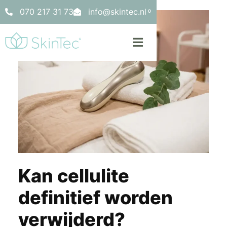
070 217 31 73
info@skintec.nl
0
Kan cellulite
definitief worden
verwijderd?