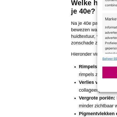
Welke huidpr
combina
je 40e?
Marke
Na je 40e pakt micron
Informa
bewezen waardevol bij 
adverte
huidtextuur, vergrote 
adverten
zonschade zijn ontsta
Profiele
geperso
Hieronder vind je ee
gebruike
Beheer 69
Rimpels en fijne l
Toepa
rimpels zichtbaar
Gegeven
Verschil
Verlies van huid
verzond
collageenproductie
Vergrote poriën:
Zorg d
minder zichtbaar 
en fou
Privac
Pigmentvlekken 