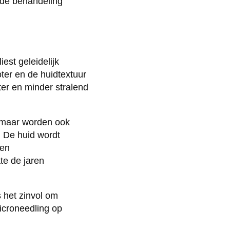
s de behandeling
est geleidelijk
oter en de huidtextuur
er en minder stralend
 maar worden ook
. De huid wordt
 en
te de jaren
s het zinvol om
microneedling op