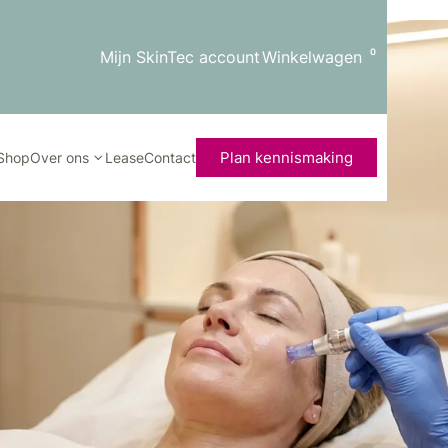
0
Mijn SkinTec account
Winkelwagen
Plan kennismaking
Shop
Over ons
Lease
Contact