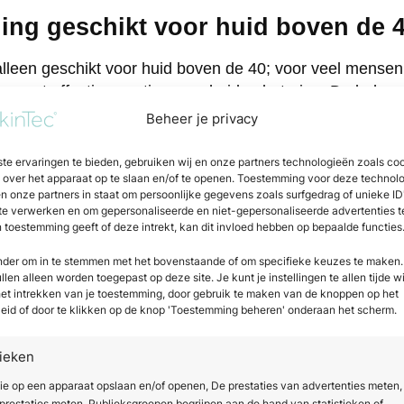
ling geschikt voor huid boven de 
alleen geschikt voor huid boven de 40; voor veel mensen 
e meest effectieve opties voor huidverbetering. De behan
die na je 40e zijn vertraagd: collageenproductie, celver
Beheer je privacy
evoerd door een gekwalificeerde professional levert micro
 bij de rijpere huid.
te ervaringen te bieden, gebruiken wij en onze partners technologieën zoals co
e over het apparaat op te slaan en/of te openen. Toestemming voor deze technol
en onze partners in staat om persoonlijke gegevens zoals surfgedrag of unieke ID
 om rekening te houden met de specifieke kenmerken van
 te verwerken en om gepersonaliseerde en niet-gepersonaliseerde advertenties t
er, wat betekent dat een goede intake en huidanalyse v
n toestemming geeft of deze intrekt, kan dit invloed hebben op bepaalde functies
l zijn. Een ervaren behandelaar past de naalddiepte en i
onder om in te stemmen met het bovenstaande of om specifieke keuzes te maken.
zodat de behandeling veilig en effectief verloopt.
len alleen worden toegepast op deze site. Je kunt je instellingen te allen tijde w
 het intrekken van je toestemming, door gebruik te maken van de knoppen op het
k goed worden gecombineerd met andere behandelingen
eid of door te klikken op de knop 'Toestemming beheren' onderaan het scherm.
idverzorgende serums, die via de microkanaaltjes dieper
aties versterken het effect en zijn bij uitstek geschikt
tieken
eeft.
ie op een apparaat opslaan en/of openen, De prestaties van advertenties meten,
restaties meten, Publieksgroepen begrijpen aan de hand van statistieken of