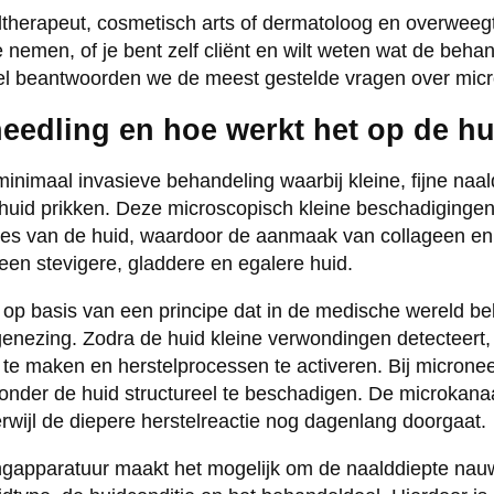
idtherapeut, cosmetisch arts of dermatoloog en overweegt
nemen, of je bent zelf cliënt en wilt weten wat de behan
ikel beantwoorden we de meest gestelde vragen over micr
needling en hoe werkt het op de h
minimaal invasieve behandeling waarbij kleine, fijne naa
 huid prikken. Deze microscopisch kleine beschadigingen
oces van de huid, waardoor de aanmaak van collageen en
 een stevigere, gladdere en egalere huid.
op basis van een principe dat in de medische wereld be
nezing. Zodra de huid kleine verwondingen detecteert, 
j te maken en herstelprocessen te activeren. Bij microne
nder de huid structureel te beschadigen. De microkanaal
erwijl de diepere herstelreactie nog dagenlang doorgaat.
apparatuur maakt het mogelijk om de naalddiepte nauwke