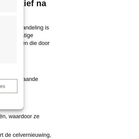
ffectief na
n. De behandeling is
ongelijkmatige
mentvlekken die door
e 40e:
orden bestaande
ijd actief
ies
traagd.
erhoogde
iën, waardoor ze
ijd actief
t de celvernieuwing,