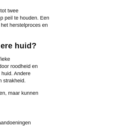
tot twee
op peil te houden. Een
 het herstelproces en
dere huid?
fieke
door roodheid en
 huid. Andere
n strakheid.
ngen, maar kunnen
daandoeningen