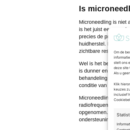
Is microneed
Microneedling is niet 
is het juist een van d
precies de processen 
huidherstel. Mits uitg
zichtbare resultaten op
Om de bes
informati
stelt ons 
Wel is het belangrijk
deze site
is dunner en gevoelig
Als u gee
behandeling essentiee
Klik hier
conditie van de huid, 
keuzes zul
inclusief
Microneedling kan oo
Cookiebel
radiofrequentie of hu
opgenomen. Deze combin
Statis
ondersteuning nodig h
Informat
Contentp