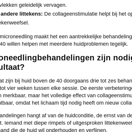
lekken geleidelijk vervagen.
andere littekens:
De collageenstimulatie helpt bij het o
tekenweefsel.
 microneedling maakt het een aantrekkelijke behandeling
 40 willen helpen met meerdere huidproblemen tegelijk.
oneedlingbehandelingen zijn nodi
ultaat?
at zijn bij huid boven de 40 doorgaans drie tot zes beha
tot vier weken tussen elke sessie. De eerste verbetering
 merkbaar, maar het volledige effect van collageenstimul
tbaar, omdat het lichaam tijd nodig heeft om nieuw coll
andelingen hangt af van de huidconditie, de ernst van 
t. Iemand met diepe rimpels of uitgesproken littekenwee
and die de huid wil onderhouden en verfijnen.