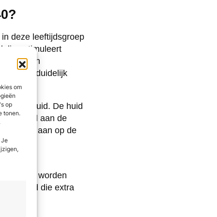
40?
in deze leeftijdsgroep
deling stimuleert
nieuwing en
needling duidelijk
okies om
ogieën
's op
 oudere huid. De huid
e tonen.
oorafgaand aan de
.
ntensiteit aan op de
 Je
ijzigen,
, zoals
 in de huid worden
 voor huid die extra