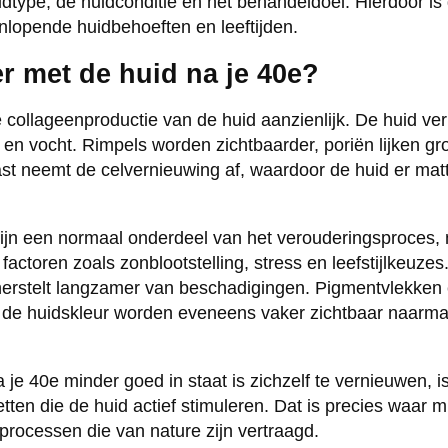
uidtype, de huidconditie en het behandeldoel. Hierdoor i
lopende huidbehoeften en leeftijden.
r met de huid na je 40e?
 collageenproductie van de huid aanzienlijk. De huid verli
 en vocht. Rimpels worden zichtbaarder, poriën lijken gr
st neemt de celvernieuwing af, waardoor de huid er matt
ijn een normaal onderdeel van het verouderingsproces,
factoren zoals zonblootstelling, stress en leefstijlkeuzes
herstelt langzamer van beschadigingen. Pigmentvlekken
 de huidskleur worden eveneens vaker zichtbaar naarma
 je 40e minder goed in staat is zichzelf te vernieuwen, i
tten die de huid actief stimuleren. Dat is precies waar 
t processen die van nature zijn vertraagd.