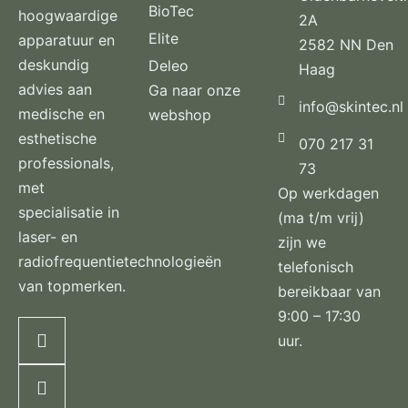
BioTec
hoogwaardige
2A
Elite
apparatuur en
2582 NN Den
deskundig
Deleo
Haag
advies aan
Ga naar onze
info@skintec.nl
medische en
webshop
esthetische
070 217 31
professionals,
73
met
Op werkdagen
specialisatie in
(ma t/m vrij)
laser- en
zijn we
radiofrequentietechnologieën
telefonisch
van topmerken.
bereikbaar van
9:00 – 17:30
uur.