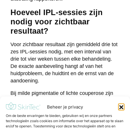
Hoeveel IPL-sessies zijn
nodig voor zichtbaar
resultaat?
Voor zichtbaar resultaat zijn gemiddeld drie tot
zes IPL-sessies nodig, met een interval van
drie tot vier weken tussen elke behandeling.
De exacte aanbeveling hangt af van het
huidprobleem, de huidtint en de ernst van de
aandoening.
Bij milde pigmentatie of lichte couperose zijn
soms al twee tot drie sessies voldoende voor
Beheer je privacy
een merkbaar verschil. Bij uitgebreidere
zonschade, diepere pigmentatie of ernstigere
Om de beste ervaringen te bieden, gebruiken wij en onze partners
technologieën zoals cookies om informatie over het apparaat op te slaan
rosacea is een langere behandelcyclus van vijf
en/of te openen. Toestemming voor deze technologieën stelt ons en
tot zes sessies doorgaans noodzakelijk voor