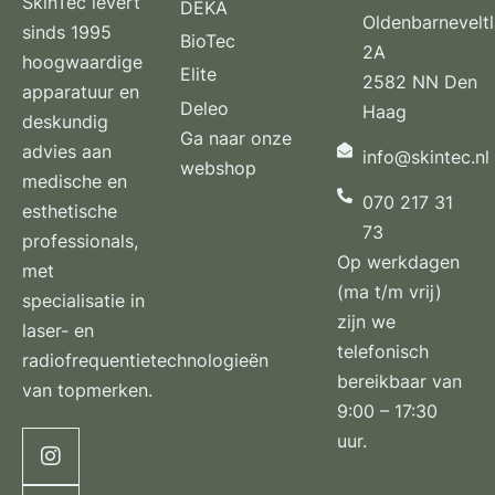
SkinTec levert
DEKA
Oldenbarnevelt
sinds 1995
BioTec
2A
hoogwaardige
Elite
2582 NN Den
apparatuur en
Deleo
Haag
deskundig
Ga naar onze
advies aan
info@skintec.nl
webshop
medische en
070 217 31
esthetische
73
professionals,
Op werkdagen
met
(ma t/m vrij)
specialisatie in
zijn we
laser- en
telefonisch
radiofrequentietechnologieën
bereikbaar van
van topmerken.
9:00 – 17:30
uur.