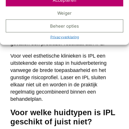
Lasers zijn krachtiger en nauwkeuriger, wat ze
geschikt maakt voor specifieke, diepere
Weiger
indicaties zoals littekens, diepe pigmentatie of
haarverwijdering. De behandeling is
Beheer opties
intensiever en vraagt soms om een langere
herstelperiode, maar biedt in bepaalde
Privacyverklaring
gevallen een preciezer resultaat dan IPL.
Voor veel esthetische klinieken is IPL een
uitstekende eerste stap in huidverbetering
vanwege de brede toepasbaarheid en het
gunstige risicoprofiel. Laser en IPL sluiten
elkaar niet uit en worden in de praktijk
regelmatig gecombineerd binnen een
behandelplan.
Voor welke huidtypen is IPL
geschikt of juist niet?