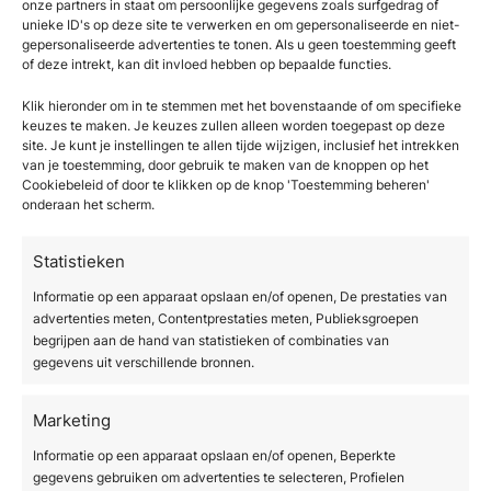
onze partners in staat om persoonlijke gegevens zoals surfgedrag of
een optimaal resultaat.
unieke ID's op deze site te verwerken en om gepersonaliseerde en niet-
gepersonaliseerde advertenties te tonen. Als u geen toestemming geeft
of deze intrekt, kan dit invloed hebben op bepaalde functies.
Na de initiële behandelkuur adviseren
professionals vaak een onderhoudssessie één
Klik hieronder om in te stemmen met het bovenstaande of om specifieke
tot twee keer per jaar. Dit helpt het bereikte
keuzes te maken. Je keuzes zullen alleen worden toegepast op deze
site. Je kunt je instellingen te allen tijde wijzigen, inclusief het intrekken
resultaat te behouden en voorkomt dat nieuwe
van je toestemming, door gebruik te maken van de knoppen op het
pigmentatie of vaatjes zich opbouwen. Cliënten
Cookiebeleid of door te klikken op de knop 'Toestemming beheren'
onderaan het scherm.
die consequent zonnebescherming gebruiken,
behouden het resultaat aanzienlijk langer dan
Statistieken
cliënten die dat niet doen.
Informatie op een apparaat opslaan en/of openen, De prestaties van
Wat is het verschil tussen
advertenties meten, Contentprestaties meten, Publieksgroepen
begrijpen aan de hand van statistieken of combinaties van
IPL en laser voor
gegevens uit verschillende bronnen.
huidverbetering?
Marketing
Het belangrijkste verschil tussen IPL en laser is
Informatie op een apparaat opslaan en/of openen, Beperkte
de aard van het licht. Een laser gebruikt één
gegevens gebruiken om advertenties te selecteren, Profielen
specifieke, coherente golflengte die diep en