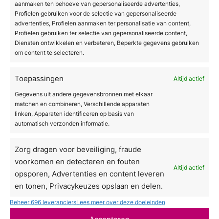
aanmaken ten behoeve van gepersonaliseerde advertenties,
gericht in de huid doordringt. IPL gebruikt een
Profielen gebruiken voor de selectie van gepersonaliseerde
advertenties, Profielen aanmaken ter personalisatie van content,
breed spectrum aan golflengten dat minder
Profielen gebruiken ter selectie van gepersonaliseerde content,
gefocust is, maar meerdere doelwitten tegelijk
Diensten ontwikkelen en verbeteren, Beperkte gegevens gebruiken
kan aanpakken.
om content te selecteren.
Wanneer kies je voor IPL?
Toepassingen
Altijd actief
IPL is bij uitstek geschikt voor oppervlakkige
Gegevens uit andere gegevensbronnen met elkaar
huidproblemen waarbij meerdere indicaties
matchen en combineren, Verschillende apparaten
linken, Apparaten identificeren op basis van
tegelijk worden behandeld, zoals
automatisch verzonden informatie.
pigmentvlekken gecombineerd met couperose.
De behandeling is milder, heeft een kortere
Zorg dragen voor beveiliging, fraude
hersteltijd en is geschikt voor grotere
voorkomen en detecteren en fouten
behandelgebieden, zoals het volledige gezicht
Altijd actief
opsporen, Advertenties en content leveren
of de hals.
en tonen, Privacykeuzes opslaan en delen.
Wanneer kies je voor laser?
Beheer 696 leveranciers
Lees meer over deze doeleinden
Accepteren