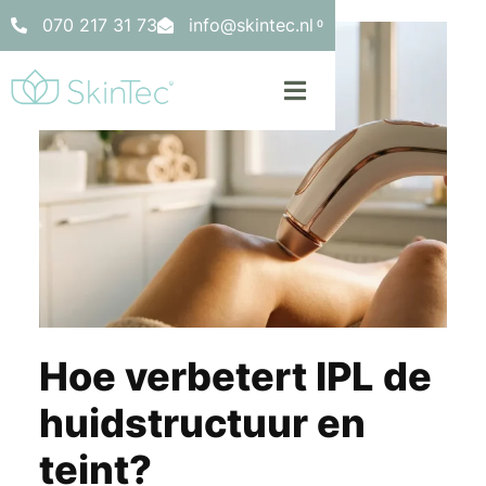
070 217 31 73
info@skintec.nl
0
Hoe verbetert IPL de
huidstructuur en
teint?