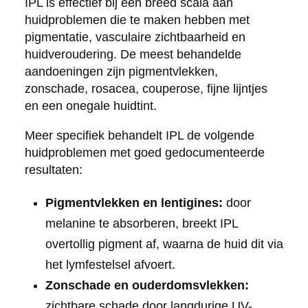
IPL is effectief bij een breed scala aan
huidproblemen die te maken hebben met
pigmentatie, vasculaire zichtbaarheid en
huidveroudering. De meest behandelde
aandoeningen zijn pigmentvlekken,
zonschade, rosacea, couperose, fijne lijntjes
en een onegale huidtint.
Meer specifiek behandelt IPL de volgende
huidproblemen met goed gedocumenteerde
resultaten:
Pigmentvlekken en lentigines:
door
melanine te absorberen, breekt IPL
overtollig pigment af, waarna de huid dit via
het lymfestelsel afvoert.
Zonschade en ouderdomsvlekken:
zichtbare schade door langdurige UV-