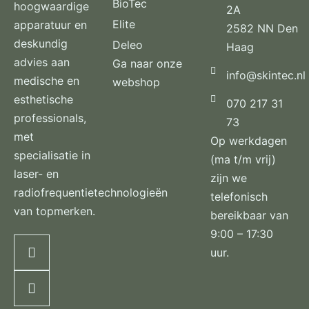
BioTec
hoogwaardige
2A
Elite
apparatuur en
2582 NN Den
deskundig
Deleo
Haag
advies aan
Ga naar onze
info@skintec.nl
medische en
webshop
esthetische
070 217 31
professionals,
73
met
Op werkdagen
specialisatie in
(ma t/m vrij)
laser- en
zijn we
radiofrequentietechnologieën
telefonisch
van topmerken.
bereikbaar van
9:00 – 17:30
uur.