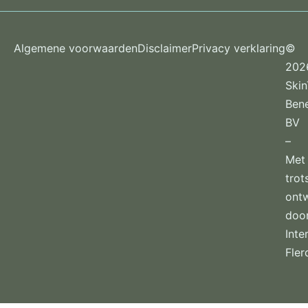
Algemene voorwaarden
Disclaimer
Privacy verklaring
©
202
Ski
Ben
BV
–
Met
trot
ont
doo
Inte
Fler