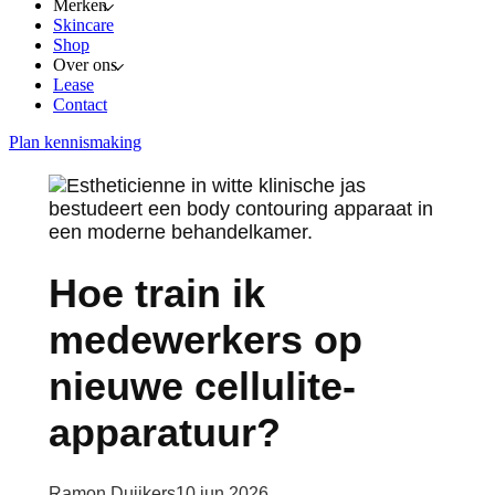
Merken
Skincare
Shop
Over ons
Lease
Contact
Plan kennismaking
Hoe train ik
medewerkers op
nieuwe cellulite-
apparatuur?
Posted
Ramon Duijkers
10 jun 2026