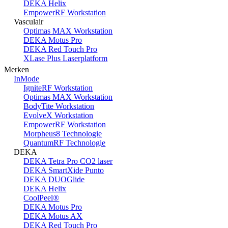
DEKA Helix
EmpowerRF Workstation
Vasculair
Optimas MAX Workstation
DEKA Motus Pro
DEKA Red Touch Pro
XLase Plus Laserplatform
Merken
InMode
IgniteRF Workstation
Optimas MAX Workstation
BodyTite Workstation
EvolveX Workstation
EmpowerRF Workstation
Morpheus8 Technologie
QuantumRF Technologie
DEKA
DEKA Tetra Pro CO2 laser
DEKA SmartXide Punto
DEKA DUOGlide
DEKA Helix
CoolPeel®
DEKA Motus Pro
DEKA Motus AX
DEKA Red Touch Pro