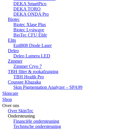
DEKA SmartPico
DEKA TORO
DEKA ONDA Pro
Biotec
Biotec Xlase Plus
Biotec Lysiwave
BioTec CFU Èlife
Elits
Epil808 Diode Laser
Deleo
Deleo Lumera LED
Zimmer
Zimmer Cryo 7
TBH filter & rookafzuiging
TBH Health Pro
Courage Khazaka
Skin Pigmentation Analyzer – SPA99
Skincare
Shop
Over ons
Over SkinTec
Ondersteuning
Financiële ondersteuning
Technische ondersteuning