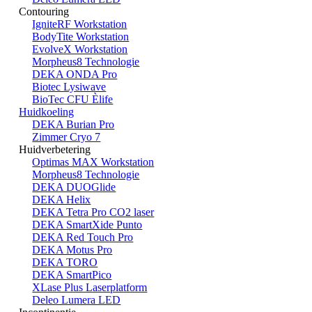
Contouring
IgniteRF Workstation
BodyTite Workstation
EvolveX Workstation
Morpheus8 Technologie
DEKA ONDA Pro
Biotec Lysiwave
BioTec CFU Èlife
Huidkoeling
DEKA Burian Pro
Zimmer Cryo 7
Huidverbetering
Optimas MAX Workstation
Morpheus8 Technologie
DEKA DUOGlide
DEKA Helix
DEKA Tetra Pro CO2 laser
DEKA SmartXide Punto
DEKA Red Touch Pro
DEKA Motus Pro
DEKA TORO
DEKA SmartPico
XLase Plus Laserplatform
Deleo Lumera LED