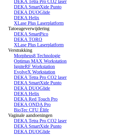
DEKA Tetra Pro CO2 laser
DEKA SmartXide Punto
DEKA DUOGlide
DEKA Helix
XLase Plus Laserplatform
Tatoeageverwijdering
DEKA SmartPico
DEKA TORO
XLase Plus Laserplatform
Verstrakking
Morpheus8 Technologie
Optimas MAX Workstation
IgniteRF Workstation
EvolveX Workstation
DEKA Tetra Pro CO2 laser
DEKA SmartXide Punto
DEKA DUOGlide
DEKA Helix
DEKA Red Touch Pro
DEKA ONDA Pro
BioTec CFU Èlife
Vaginale aandoeningen
DEKA Tetra Pro CO2 laser
DEKA SmartXide Punto
DEKA DUOGlide