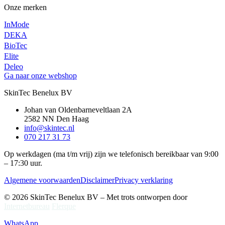
Onze merken
InMode
DEKA
BioTec
Elite
Deleo
Ga naar onze webshop
SkinTec Benelux BV
Johan van Oldenbarneveltlaan 2A
2582 NN Den Haag
info@skintec.nl
070 217 31 73
Op werkdagen (ma t/m vrij) zijn we telefonisch bereikbaar van 9:00
– 17:30 uur.
Algemene voorwaarden
Disclaimer
Privacy verklaring
© 2026 SkinTec Benelux BV – Met trots ontworpen door
Internetbureau
Flerque
WhatsApp