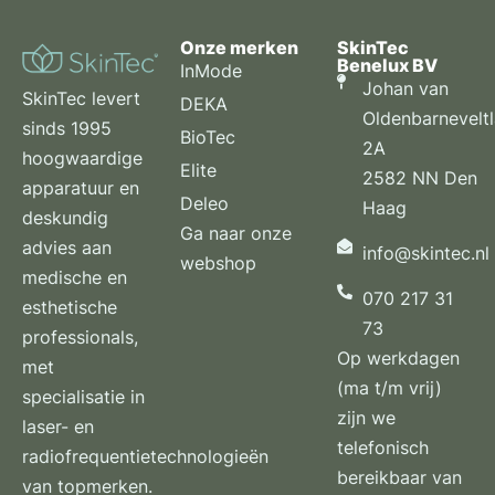
Onze merken
SkinTec
Benelux BV
InMode
Johan van
SkinTec levert
DEKA
Oldenbarnevelt
sinds 1995
BioTec
2A
hoogwaardige
Elite
2582 NN Den
apparatuur en
Deleo
Haag
deskundig
Ga naar onze
advies aan
info@skintec.nl
webshop
medische en
070 217 31
esthetische
73
professionals,
Op werkdagen
met
(ma t/m vrij)
specialisatie in
zijn we
laser- en
telefonisch
radiofrequentietechnologieën
bereikbaar van
van topmerken.