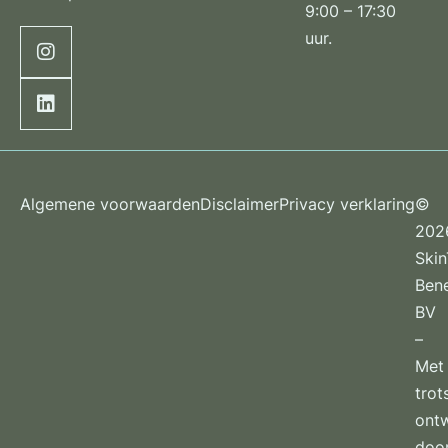
9:00 – 17:30
uur.
Algemene voorwaarden
Disclaimer
Privacy verklaring
©
202
Ski
Ben
BV
–
Met
trot
ont
doo