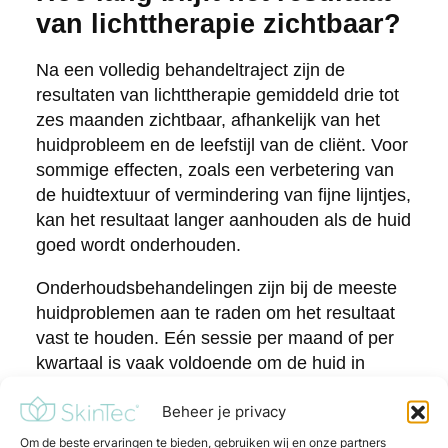
van lichttherapie zichtbaar?
Na een volledig behandeltraject zijn de
resultaten van lichttherapie gemiddeld drie tot
zes maanden zichtbaar, afhankelijk van het
huidprobleem en de leefstijl van de cliënt. Voor
sommige effecten, zoals een verbetering van
de huidtextuur of vermindering van fijne lijntjes,
kan het resultaat langer aanhouden als de huid
goed wordt onderhouden.
Onderhoudsbehandelingen zijn bij de meeste
huidproblemen aan te raden om het resultaat
vast te houden. Eén sessie per maand of per
kwartaal is vaak voldoende om de huid in
goede conditie te houden en terugkeer van
Beheer je privacy
klachten te voorkomen. Factoren zoals
zonblootstelling, stress en veroudering kunnen
Om de beste ervaringen te bieden, gebruiken wij en onze partners