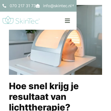
070 217 31 73
info@skintec.nl
0
Hoe snel krijg je
resultaat van
lichttherapie?