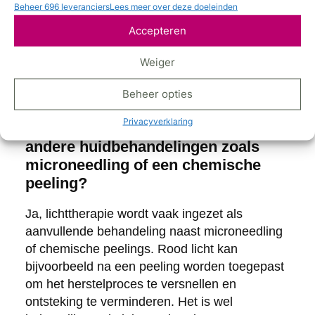
Beheer 696 leveranciers
Lees meer over deze doeleinden
ontdek hoe wij jou kunnen ondersteunen bij het
behalen van de beste resultaten voor jouw
Accepteren
cliënten.
Weiger
Veelgestelde vragen
Beheer opties
Privacyverklaring
Kan ik lichttherapie combineren met
andere huidbehandelingen zoals
microneedling of een chemische
peeling?
Ja, lichttherapie wordt vaak ingezet als
aanvullende behandeling naast microneedling
of chemische peelings. Rood licht kan
bijvoorbeeld na een peeling worden toegepast
om het herstelproces te versnellen en
ontsteking te verminderen. Het is wel