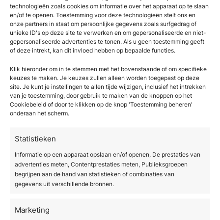
technologieën zoals cookies om informatie over het apparaat op te slaan
het resultaat sneller doen afnemen, waardoor
en/of te openen. Toestemming voor deze technologieën stelt ons en
een persoonlijk onderhoudsplan zinvol is.
onze partners in staat om persoonlijke gegevens zoals surfgedrag of
unieke ID's op deze site te verwerken en om gepersonaliseerde en niet-
Hoe SkinTec jou helpt met
gepersonaliseerde advertenties te tonen. Als u geen toestemming geeft
of deze intrekt, kan dit invloed hebben op bepaalde functies.
lichttherapie
Klik hieronder om in te stemmen met het bovenstaande of om specifieke
keuzes te maken. Je keuzes zullen alleen worden toegepast op deze
Wij begrijpen dat de keuze voor het juiste
site. Je kunt je instellingen te allen tijde wijzigen, inclusief het intrekken
lichttherapieapparaat bepalend is voor het
van je toestemming, door gebruik te maken van de knoppen op het
Cookiebeleid of door te klikken op de knop 'Toestemming beheren'
resultaat dat jij en jouw cliënten bereiken. Bij
onderaan het scherm.
SkinTec Benelux helpen we je niet alleen bij
het selecteren van de beste apparatuur, maar
Statistieken
ook bij het opzetten van effectieve
behandelprotocollen die aansluiten op jouw
Informatie op een apparaat opslaan en/of openen, De prestaties van
advertenties meten, Contentprestaties meten, Publieksgroepen
kliniek en doelgroep.
begrijpen aan de hand van statistieken of combinaties van
gegevens uit verschillende bronnen.
Wat wij voor jou doen:
Marketing
Persoonlijk advies over de juiste