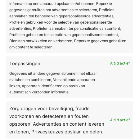
apparatuur op basis van jouw specialisatie
Informatie op een apparaat opslaan en/of openen, Beperkte
gegevens gebruiken om advertenties te selecteren, Profielen
en behandeldoelen
aanmaken ten behoeve van gepersonaliseerde advertenties,
Maatwerktrainingen zodat jij en jouw team
Profielen gebruiken voor de selectie van gepersonaliseerde
advertenties, Profielen aanmaken ter personalisatie van content,
het maximale uit elk apparaat halen
Profielen gebruiken ter selectie van gepersonaliseerde content,
Ondersteuning bij het opstellen van
Diensten ontwikkelen en verbeteren, Beperkte gegevens gebruiken
om content te selecteren.
behandeltrajecten die aansluiten op
realistische resultaatverwachtingen
Toepassingen
Altijd actief
Flexibele financierings- en leaseopties
Gegevens uit andere gegevensbronnen met elkaar
zodat investeren in kwaliteitsapparatuur
matchen en combineren, Verschillende apparaten
linken, Apparaten identificeren op basis van
toegankelijk blijft
automatisch verzonden informatie.
Doorlopende bijscholing en begeleiding na
de aankoop
Zorg dragen voor beveiliging, fraude
voorkomen en detecteren en fouten
Altijd actief
Wil je weten welke lichttherapieoplossing het
opsporen, Advertenties en content leveren
beste past bij jouw praktijk? Neem contact met
en tonen, Privacykeuzes opslaan en delen.
ons op voor een vrijblijvend adviesgesprek en