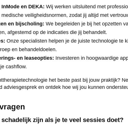
s InMode en DEKA:
Wij werken uitsluitend met professi
e medische veiligheidsnormen, zodat jij altijd met vertro
en en bijscholing:
We begeleiden je bij het opzetten va
n, afgestemd op de indicaties die jij behandelt.
es:
Onze specialisten helpen je de juiste technologie te 
lgroep en behandeldoelen.
erings- en leaseopties:
Investeren in hoogwaardige appa
je cashflow.
httherapietechnologie het beste past bij jouw praktijk? 
end adviesgesprek en ontdek hoe wij jou kunnen onderste
 vragen
 schadelijk zijn als je te veel sessies doet?