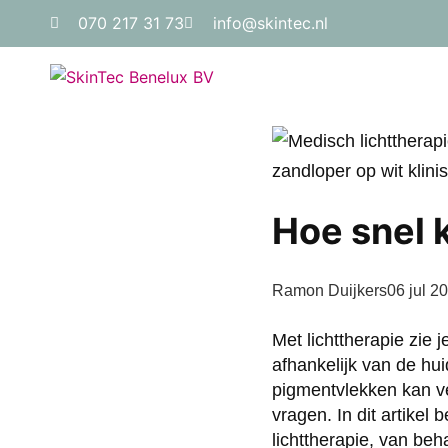
070 217 31 73
info@skintec.nl
Hoe snel k
Ramon Duijkers
06 jul 2
Met lichttherapie zie 
afhankelijk van de hui
pigmentvlekken kan ve
vragen. In dit artike
lichttherapie, van beh