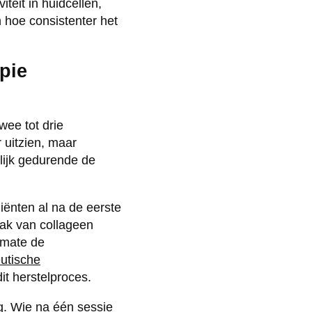
teit in huidcellen,
n hoe consistenter het
pie
wee tot drie
r uitzien, maar
elijk gedurende de
liënten al na de eerste
aak van collageen
rmate de
utische
it herstelproces.
g. Wie na één sessie