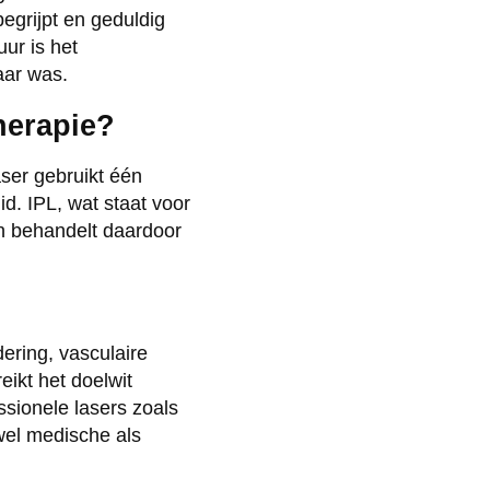
egrijpt en geduldig
ur is het
aar was.
therapie?
Laser gebruikt één
id. IPL, wat staat voor
en behandelt daardoor
dering, vasculaire
eikt het doelwit
essionele lasers zoals
wel medische als