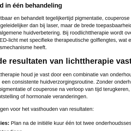
id in één behandeling
zetbaar en behandelt tegelijkertijd pigmentatie, couperos
s geleidelijker dan bij laser, maar de brede toepasbaarhe
algemene huidverbetering. Bij roodlichttherapie wordt o
ED-licht met specifieke therapeutische golflengtes, wat 
ngsmechanisme heeft.
e resultaten van lichttherapie vas
httherapie houd je vast door een combinatie van onderho
een consistente huidverzorgingsroutine. Zonder onder
igmentatie of couperose na verloop van tijd terugkeren, 
otstelling of hormonale veranderingen.
gen voor het vasthouden van resultaten:
ies:
Plan na de initiële kuur één tot twee onderhoudsses