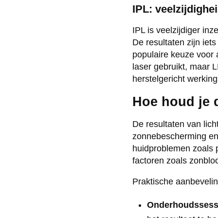
IPL: veelzijdighe
IPL is veelzijdiger in
De resultaten zijn iet
populaire keuze voor 
laser gebruikt, maar L
herstelgericht werki
Hoe houd je d
De resultaten van lic
zonnebescherming en 
huidproblemen zoals p
factoren zoals zonblo
Praktische aanbevelin
Onderhoudssess