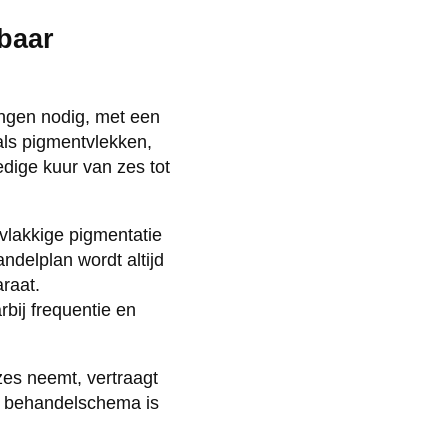
baar
lingen nodig, met een
als pigmentvlekken,
dige kuur van zes tot
vlakkige pigmentatie
ndelplan wordt altijd
raat.
rbij frequentie en
zes neemt, vertraagt
et behandelschema is