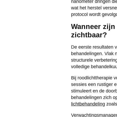
nanometer dringen diep
wat het herstel versne
protocol wordt gevolgd
Wanneer zijn 
zichtbaar?
De eerste resultaten v
behandelingen. Vlak na
structurele verbeterin
volledige behandelkuu
Bij roodlichttherapie 
sessies een rustiger 
stimuleert en de door
behandelingen zich o
lichtbehandeling
zoals
Verwachtingsmanageme