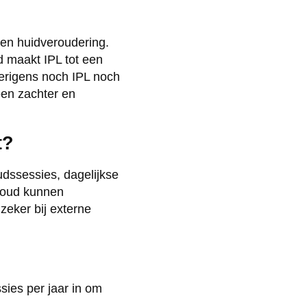
e en huidveroudering.
id maakt IPL tot een
verigens noch IPL noch
een zachter en
t?
udssessies, dagelijkse
houd kunnen
zeker bij externe
sies per jaar in om